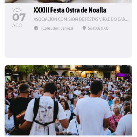
XXXIII Festa Ostra de Noalla
VEN
07
ASOCIACIÓN COMISIÓN DE FESTAS VIRXE DO CARME
AGO
Sanxenxo
(Consultar: venres)