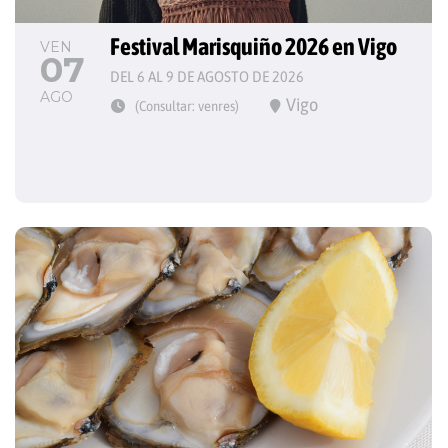
Festival Marisquiño 2026 en Vigo
VEN
07
DEL 6 AL 9 DE AGOSTO DE 2026
AGO
Vigo
(Consultar: venres)