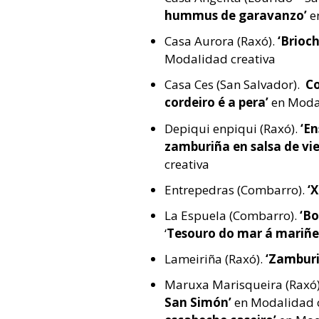
hummus de garavanzo’
e
Casa Aurora (Raxó).
‘Brioch
Modalidad creativa
Casa Ces (San Salvador).
Co
cordeiro é a pera’
en Moda
Depiqui enpiqui (Raxó).
‘En
zamburiña en salsa de vie
creativa
Entrepedras (Combarro).
‘
La Espuela (Combarro).
‘Bo
‘
Tesouro do mar á mariñe
Lameiriña (Raxó).
‘Zamburi
Maruxa Marisqueira (Raxó
San Simón’
en Modalidad c