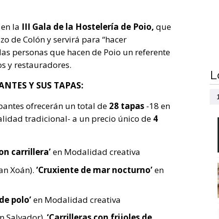
 en la
III Gala de la Hostelería de Poio,
que
azo de Colón y servirá para “hacer
 las personas que hacen de Poio un referente
s y restauradores.
L
NTES Y SUS TAPAS:
pantes ofrecerán un total de
28 tapas
-18 en
lidad tradicional- a un precio único de
4
on carrillera’
en Modalidad creativa
San Xoán).
‘Cruxiente de mar nocturno’
en
de polo’
en Modalidad creativa
n Salvador).
‘Carrilleras con frijoles de