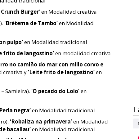
alidad tradicional
l Crunch Burger’
en Modalidad creativa
).
‘Brétema de Tambo’
en Modalidad
on pulpo’
en Modalidad tradicional
e frito de langostino’
en modalidad creativa
ro no camiño do mar con millo corvo e
 creativa y
‘Leite frito de langostino’
en
 – Samieira).
‘O pecado do Lolo’
en
L
‘Perla negra’
en Modalidad tradicional
ro).
‘Robaliza na primavera’
en Modalidad
 de bacallau’
en Modalidad tradicional