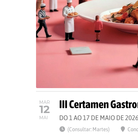
III Certamen Gast
MAR
12
DO 1 AO 17 DE MAIO DE 202
MAI
(Consultar: Martes)
Conc