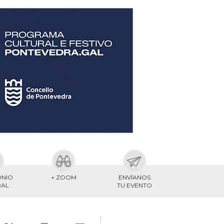
ONIO
+ ZOOM
ENVÍANOS
RAL
TU EVENTO