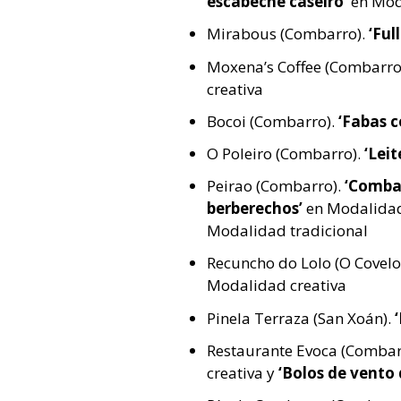
escabeche caseiro’
en Mod
Mirabous (Combarro).
‘Ful
Moxena’s Coffee (Combarro
creativa
Bocoi (Combarro).
‘Fabas c
O Poleiro (Combarro).
‘Leit
Peirao (Combarro).
‘Combar
berberechos’
en Modalidad
Modalidad tradicional
Recuncho do Lolo (O Covelo
Modalidad creativa
Pinela Terraza (San Xoán).
Restaurante Evoca (Combar
creativa y
‘Bolos de vento