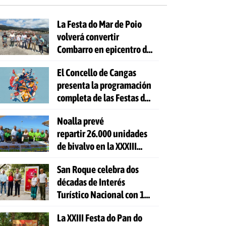
La Festa do Mar de Poio
volverá convertir
Combarro en epicentro de
la cultura marinera
El Concello de Cangas
presenta la programación
completa de las Festas do
Cristo 2026
Noalla prevé
repartir 26.000 unidades
de bivalvo en la XXXIII
Festa da Ostra
San Roque celebra dos
décadas de Interés
Turístico Nacional con 10
días de fiesta y 81
La XXIII Festa do Pan do
actividades gratuitas