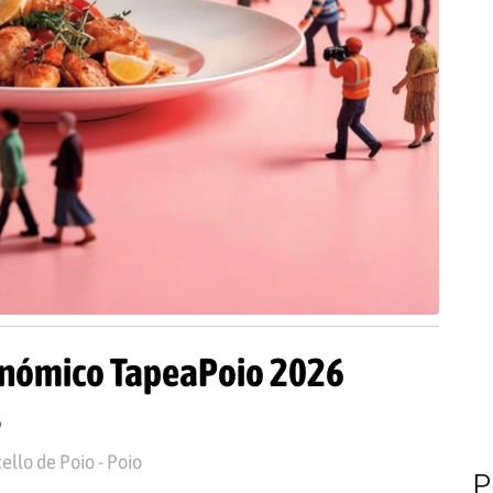
ronómico TapeaPoio 2026
6
ello de Poio - Poio
P