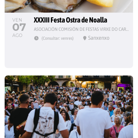
XXXIII Festa Ostra de Noalla
VEN
07
ASOCIACIÓN COMISIÓN DE FESTAS VIRXE DO CARME
AGO
Sanxenxo
(Consultar: venres)