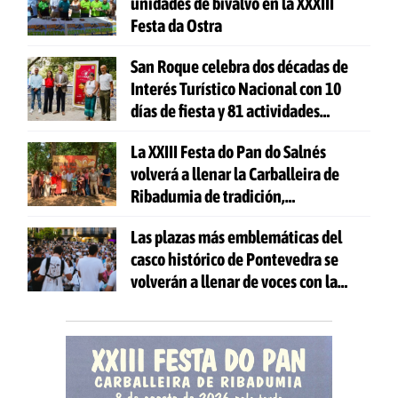
unidades de bivalvo en la XXXIII
Festa da Ostra
San Roque celebra dos décadas de
Interés Turístico Nacional con 10
días de fiesta y 81 actividades
gratuitas
La XXIII Festa do Pan do Salnés
volverá a llenar la Carballeira de
Ribadumia de tradición,
gastronomía y actividades para
Las plazas más emblemáticas del
todas las edades
casco histórico de Pontevedra se
volverán a llenar de voces con la
celebración de 'Aquí Cántase'