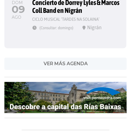
Concierto de Dorrey Lyles & Marcos 
DOM
09
Coll Band en Nigrán
AGO
CICLO MUSICAL ‘TARDES NA SOLAINA’
Nigrán
(Consultar: domingo)
VER MÁS AGENDA