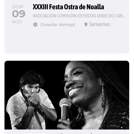
XXXIII Festa Ostra de Noalla
DOM
09
ASOCIACIÓN COMISIÓN DE FESTAS VIRXE DO CARME
AGO
Sanxenxo
(Consultar: domingo)