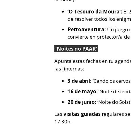
‘O Tesouro da Moura’:
El
de resolver todos los enig
Petroaventura:
Un juego d
convierte en protector/a de 
‘Noites no PAAR’
Apunta estas fechas en tu agenda 
las linternas:
3 de abril:
‘Cando os cervos
16 de mayo
: ‘Noite de len
20 de junio:
‘Noite do Solst
Las
visitas guiadas
regulares se
17:30h.