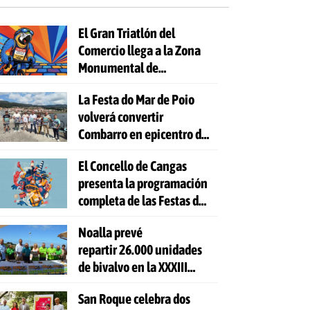
El Gran Triatlón del
Comercio llega a la Zona
Monumental de
Pontevedra
La Festa do Mar de Poio
volverá convertir
Combarro en epicentro de
la cultura marinera
El Concello de Cangas
presenta la programación
completa de las Festas do
Cristo 2026
Noalla prevé
repartir 26.000 unidades
de bivalvo en la XXXIII
Festa da Ostra
San Roque celebra dos