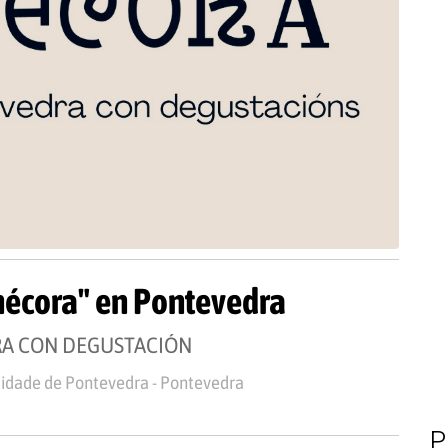
 nécora" en Pontevedra
RA CON DEGUSTACIÓN
idade de Pontevedra - Pontevedra
P