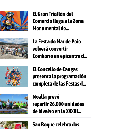
El Gran Triatlón del
Comercio llega a la Zona
Monumental de
Pontevedra
La Festa do Mar de Poio
volverá convertir
Combarro en epicentro de
la cultura marinera
El Concello de Cangas
presenta la programación
completa de las Festas do
Cristo 2026
Noalla prevé
repartir 26.000 unidades
de bivalvo en la XXXIII
Festa da Ostra
San Roque celebra dos