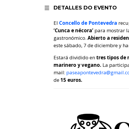
DETALLES DO EVENTO
El
Concello de Pontevedra
recu
‘Cunca e nécora’
para mostrar l
gastronómico.
Abierto a residen
este sábado, 7 de diciembre y har
Estará dividido en
tres tipos de 
marinero y vegano.
La particip
mail:
paseapontevedra@gmail.
de
15 euros.