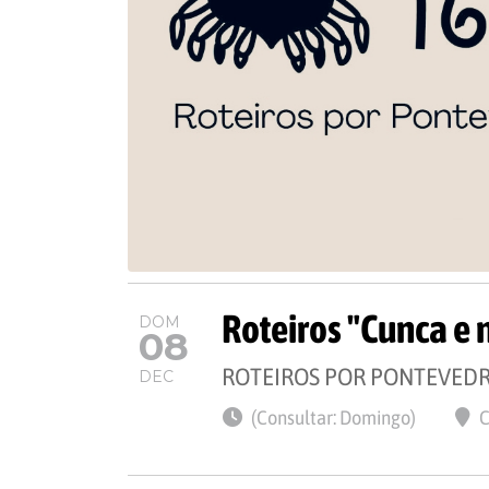
Roteiros "Cunca e
DOM
08
ROTEIROS POR PONTEVED
DEC
(Consultar: Domingo)
C