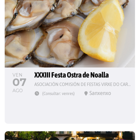
XXXIII Festa Ostra de Noalla
VEN
07
ASOCIACIÓN COMISIÓN DE FESTAS VIRXE DO CARME
AGO
Sanxenxo
(Consultar: venres)