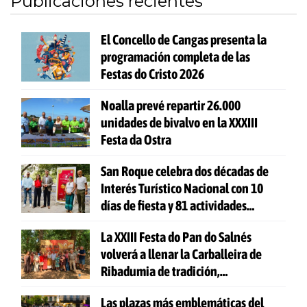
Publicaciones recientes
El Concello de Cangas presenta la
programación completa de las
Festas do Cristo 2026
Noalla prevé repartir 26.000
unidades de bivalvo en la XXXIII
Festa da Ostra
San Roque celebra dos décadas de
Interés Turístico Nacional con 10
días de fiesta y 81 actividades
gratuitas
La XXIII Festa do Pan do Salnés
volverá a llenar la Carballeira de
Ribadumia de tradición,
gastronomía y actividades para
Las plazas más emblemáticas del
todas las edades