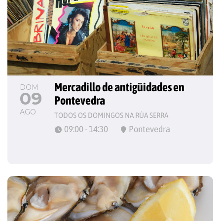
Mercadillo de antigüidades en 
DOM
09
Pontevedra
AGO
TODOS OS DOMINGOS NA RÚA SERRA
09:00 - 14:30
Pontevedra