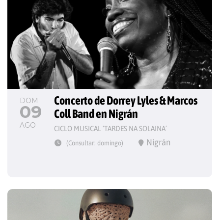
Concerto de Dorrey Lyles & Marcos 
DOM
09
Coll Band en Nigrán
AGO
CICLO MUSICAL ‘TARDES NA SOLAINA’
Nigrán
(Consultar: domingo)