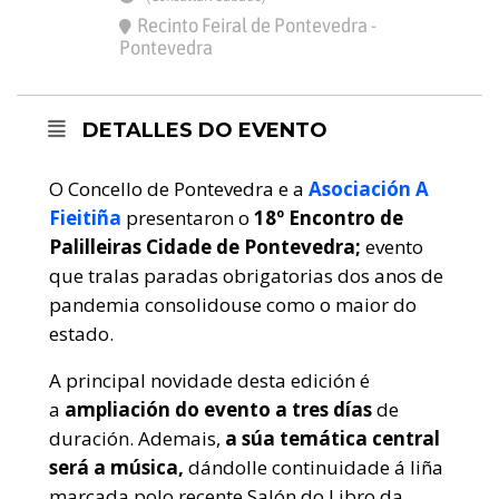
Recinto Feiral de Pontevedra -
Pontevedra
DETALLES DO EVENTO
O Concello de Pontevedra e a
Asociación A
Fieitiña
presentaron o
18º Encontro de
Palilleiras Cidade de Pontevedra;
evento
que tralas paradas obrigatorias dos anos de
pandemia consolidouse como o maior do
estado.
A principal novidade desta edición é
a
ampliación do evento a tres días
de
duración. Ademais,
a súa temática central
será a música,
dándolle continuidade á liña
marcada polo recente Salón do Libro da