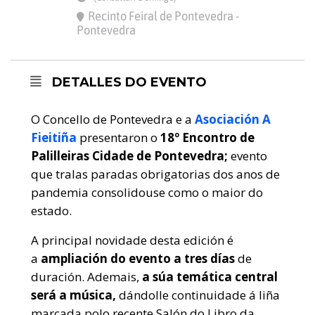
Recinto Feiral de Pontevedra -
Pontevedra
DETALLES DO EVENTO
O Concello de Pontevedra e a
Asociación A
Fieitiña
presentaron o
18º Encontro de
Palilleiras Cidade de Pontevedra;
evento
que tralas paradas obrigatorias dos anos de
pandemia consolidouse como o maior do
estado.
A principal novidade desta edición é
a
ampliación do evento a tres días
de
duración. Ademais,
a súa temática central
será a música,
dándolle continuidade á liña
marcada polo recente Salón do Libro da