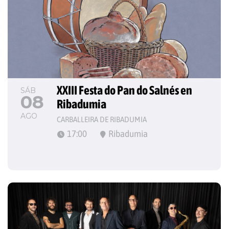
XXIII Festa do Pan do Salnés en 
SÁB
08
Ribadumia
AGO
CARBALLEIRA DE RIBADUMIA
17:00
Ribadumia