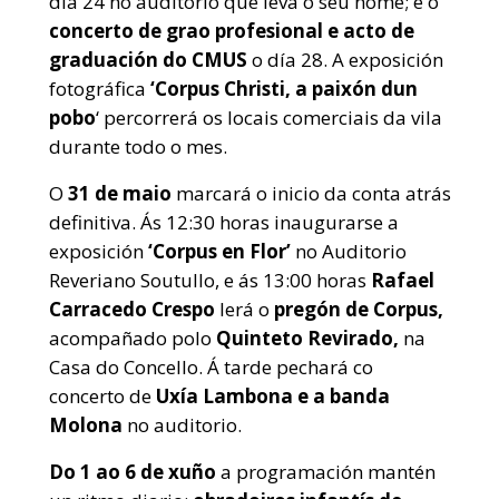
día 24 no auditorio que leva o seu nome; e o
concerto de grao profesional e acto de
graduación do CMUS
o día 28. A exposición
fotográfica
‘Corpus Christi, a paixón dun
pobo
‘ percorrerá os locais comerciais da vila
durante todo o mes.
O
31 de maio
marcará o inicio da conta atrás
definitiva. Ás 12:30 horas inaugurarse a
exposición
‘Corpus en Flor’
no Auditorio
Reveriano Soutullo, e ás 13:00 horas
Rafael
Carracedo Crespo
lerá o
pregón de Corpus,
acompañado polo
Quinteto Revirado,
na
Casa do Concello. Á tarde pechará co
concerto de
Uxía Lambona e a banda
Molona
no auditorio.
Do 1 ao 6 de xuño
a programación mantén