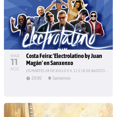
Costa Feira: 'Electrolatino by Juan 
MAR
11
Magán' en Sanxenxo
AGO
OS MARTES 28 DE XULLO E 4, 11 E 18 DE AGOSTO DE 2026
20:00
Sanxenxo