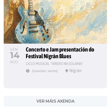
Concerto e Jam presentación do 
VEN
14
Festival Nigrán Blues
AGO
CICLO MUSICAL ‘TARDES NA SOLAINA’
Nigrán
(Consultar: venres)
VER MÁIS AXENDA