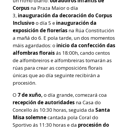
un ritmo diario:
obradoiros infantís de
Corpus
na Praza Maior o día
3,
inauguración da
decoración do Corpus
Inclusivo
o día 5 e
inauguración da
exposición de florerías
na Rúa Constitución
a mañá do 6. E pola tarde, un dos momentos
máis agardados: o
inicio da confección das
alfombras florais
ás 18:00h, cando centos
de alfombreiros e alfombreiras tomarán as
rúas para crear as composicións florais
únicas que ao día seguinte recibirán a
procesión.
O
7 de xuño,
o día grande, comezará coa
recepción de autoridades
na Casa do
Concello ás 10:30 horas, seguida da
Santa
Misa solemne
cantada pola Coral do
Sportivo ás 11:30 horas e da
procesión do