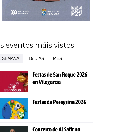
s eventos máis vistos
1 SEMANA
15 DÍAS
MES
Festas de San Roque 2026
en Vilagarcía
Festas da Peregrina 2026
Concerto de Al Safir no