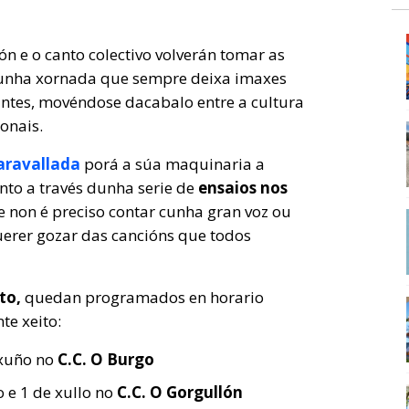
ón e o canto colectivo volverán tomar as
nha xornada que sempre deixa imaxes
antes, movéndose dacabalo entre a cultura
onais.
ravallada
porá a súa maquinaria a
nto a través dunha serie de
ensaios nos
non é preciso contar cunha gran voz ou
uerer gozar das cancións que todos
to,
quedan programados en horario
te xeito:
 xuño no
C.C. O Burgo
 e 1 de xullo no
C.C. O Gorgullón