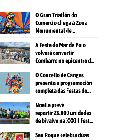
O Gran Triatlón do
Comercio chega á Zona
Monumental de
Pontevedra
A Festa do Mar de Poio
volverá convertir
Combarro no epicentro da
cultura mariñeira
O Concello de Cangas
presenta a programación
completa das Festas do
Cristo 2026
Noalla prevé
repartir 26.000 unidades
de bivalvo na XXXIII Festa
da Ostra
San Roque celebra dúas