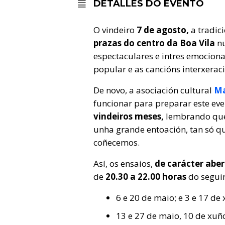
DETALLES DO EVENTO
O vindeiro
7 de agosto,
a tradici
prazas do centro da Boa Vila
nu
espectaculares e intres emocion
popular e as cancións interxeraci
De novo, a asociación cultural
Ma
funcionar para preparar este eve
vindeiros meses,
lembrando que 
unha grande entoación, tan só q
coñecemos.
Así, os ensaios,
de carácter aber
de
20.30 a 22.00 horas
do seguin
6 e 20 de maio; e 3 e 17 de
13 e 27 de maio, 10 de xuño