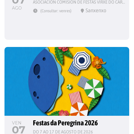
ASOCIACIÓN COMISIÓN DE FESTAS VIRXE DO CARME
AGO
Sanxenxo
(Consultar: venres)
Festas da Peregrina 2026
VEN
07
DO 7 AO 17 DE AGOSTO DE 2026