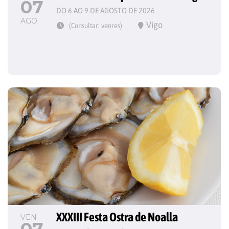
07
DO 6 AO 9 DE AGOSTO DE 2026
AGO
Vigo
(Consultar: venres)
XXXIII Festa Ostra de Noalla
VEN
07