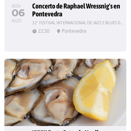
Concerto de Raphael Wressnig's en 
XOV
06
Pontevedra
AGO
32º FESTIVAL INTERNACIONAL DE JAZZ E BLUES DE PONTEVEDRA
22:30
Pontevedra