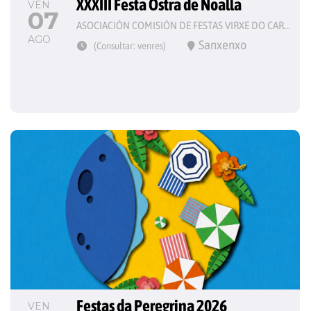
XXXIII Festa Ostra de Noalla
VEN
07
ASOCIACIÓN COMISIÓN DE FESTAS VIRXE DO CARME
AGO
Sanxenxo
(Consultar: venres)
Festas da Peregrina 2026
VEN