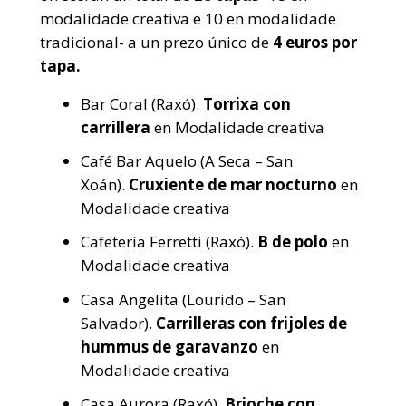
modalidade creativa e 10 en modalidade
tradicional- a un prezo único de
4 euros por
tapa.
Bar Coral (Raxó).
Torrixa con
carrillera
en Modalidade creativa
Café Bar Aquelo (A Seca – San
Xoán).
Cruxiente de mar nocturno
en
Modalidade creativa
Cafetería Ferretti (Raxó).
B de polo
en
Modalidade creativa
Casa Angelita (Lourido – San
Salvador).
Carrilleras con frijoles de
hummus de garavanzo
en
Modalidade creativa
Casa Aurora (Raxó).
Brioche con