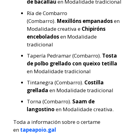
de bacallau
en Modalidade tradicional
Ría de Combarro
(Combarro).
Mexillóns empanados
en
Modalidade creativa e
Chipiróns
encebolados
en Modalidade
tradicional
Tapería Pedramar (Combarro).
Tosta
de polbo grellado con queixo tetilla
en Modalidade tradicional
Tintanegra (Combarro).
Costilla
grellada
en Modalidade tradicional
Torna (Combarro).
Saam de
langostino
en Modalidade creativa.
Toda a información sobre o certame
en
tapeapoio.gal