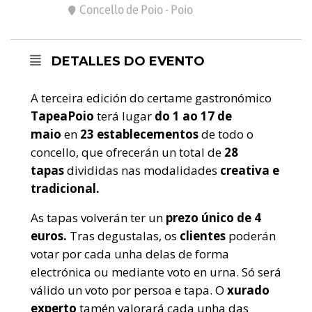
Concello de Poio - Poio
DETALLES DO EVENTO
A terceira edición do certame gastronómico
TapeaPoio
terá lugar
do 1 ao 17 de
maio
en
23 establecementos
de todo o
concello, que ofrecerán un total de
28
tapas
divididas nas modalidades
creativa e
tradicional.
As tapas volverán ter un
prezo único de 4
euros.
Tras degustalas, os
clientes
poderán
votar por cada unha delas de forma
electrónica ou mediante voto en urna. Só será
válido un voto por persoa e tapa. O
xurado
experto
tamén valorará cada unha das