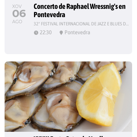
Concerto de Raphael Wressnig's en 
XOV
06
Pontevedra
AGO
32º FESTIVAL INTERNACIONAL DE JAZZ E BLUES DE PONTEVEDRA
22:30
Pontevedra