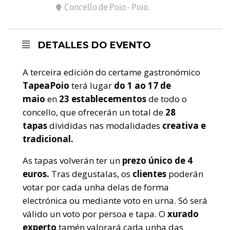
Concello de Poio - Poio
DETALLES DO EVENTO
A terceira edición do certame gastronómico
TapeaPoio
terá lugar
do 1 ao 17 de
maio
en
23 establecementos
de todo o
concello, que ofrecerán un total de
28
tapas
divididas nas modalidades
creativa e
tradicional.
As tapas volverán ter un
prezo único de 4
euros.
Tras degustalas, os
clientes
poderán
votar por cada unha delas de forma
electrónica ou mediante voto en urna. Só será
válido un voto por persoa e tapa. O
xurado
experto
tamén valorará cada unha das