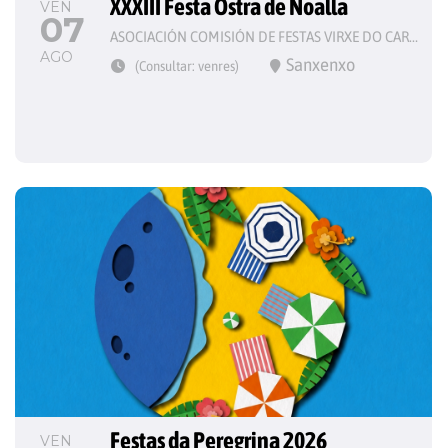
XXXIII Festa Ostra de Noalla
VEN
07
ASOCIACIÓN COMISIÓN DE FESTAS VIRXE DO CARME
AGO
Sanxenxo
(Consultar: venres)
Festas da Peregrina 2026
VEN