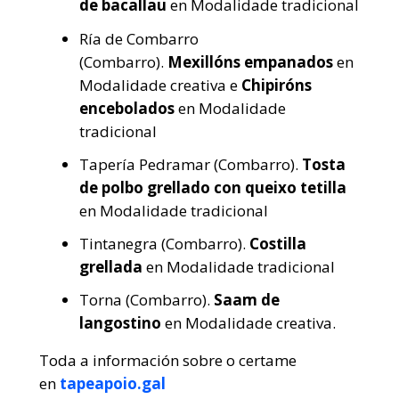
de bacallau
en Modalidade tradicional
Ría de Combarro
(Combarro).
Mexillóns empanados
en
Modalidade creativa e
Chipiróns
encebolados
en Modalidade
tradicional
Tapería Pedramar (Combarro).
Tosta
de polbo grellado con queixo tetilla
en Modalidade tradicional
Tintanegra (Combarro).
Costilla
grellada
en Modalidade tradicional
Torna (Combarro).
Saam de
langostino
en Modalidade creativa.
Toda a información sobre o certame
en
tapeapoio.gal