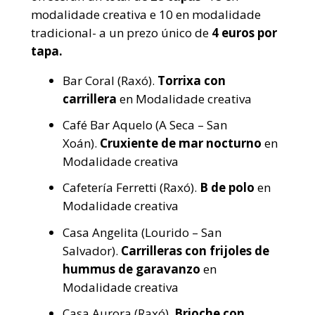
modalidade creativa e 10 en modalidade
tradicional- a un prezo único de
4 euros por
tapa.
Bar Coral (Raxó).
Torrixa con
carrillera
en Modalidade creativa
Café Bar Aquelo (A Seca – San
Xoán).
Cruxiente de mar nocturno
en
Modalidade creativa
Cafetería Ferretti (Raxó).
B de polo
en
Modalidade creativa
Casa Angelita (Lourido – San
Salvador).
Carrilleras con frijoles de
hummus de garavanzo
en
Modalidade creativa
Casa Aurora (Raxó).
Brioche con