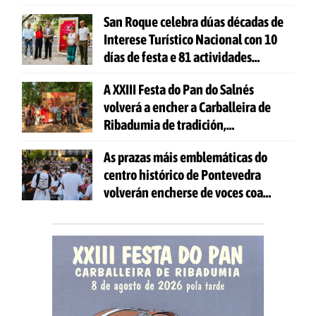
San Roque celebra dúas décadas de
Interese Turístico Nacional con 10
días de festa e 81 actividades
gratuítas
A XXIII Festa do Pan do Salnés
volverá a encher a Carballeira de
Ribadumia de tradición,
gastronomía e actividades para
As prazas máis emblemáticas do
todas as idades
centro histórico de Pontevedra
volverán encherse de voces coa
celebración de 'Aquí Cántase'