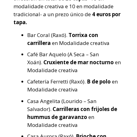
modalidade creativa e 10 en modalidade
tradicional- a un prezo único de
4 euros por
tapa.
Bar Coral (Raxó).
Torrixa con
carrillera
en Modalidade creativa
Café Bar Aquelo (A Seca – San
Xoán).
Cruxiente de mar nocturno
en
Modalidade creativa
Cafetería Ferretti (Raxó).
B de polo
en
Modalidade creativa
Casa Angelita (Lourido – San
Salvador).
Carrilleras con frijoles de
hummus de garavanzo
en
Modalidade creativa
Casa Aurora (Raxó).
Brioche con