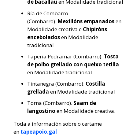
de bacallau
en Modalidade tradicional
Ría de Combarro
(Combarro).
Mexillóns empanados
en
Modalidade creativa e
Chipiróns
encebolados
en Modalidade
tradicional
Tapería Pedramar (Combarro).
Tosta
de polbo grellado con queixo tetilla
en Modalidade tradicional
Tintanegra (Combarro).
Costilla
grellada
en Modalidade tradicional
Torna (Combarro).
Saam de
langostino
en Modalidade creativa.
Toda a información sobre o certame
en
tapeapoio.gal