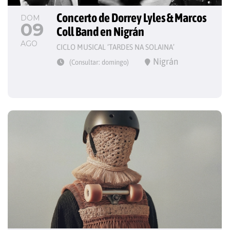
Concerto de Dorrey Lyles & Marcos 
DOM
09
Coll Band en Nigrán
AGO
CICLO MUSICAL ‘TARDES NA SOLAINA’
Nigrán
(Consultar: domingo)