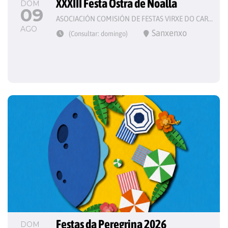
XXXIII Festa Ostra de Noalla
DOM
09
ASOCIACIÓN COMISIÓN DE FESTAS VIRXE DO CARME
AGO
Sanxenxo
(Consultar: domingo)
Festas da Peregrina 2026
DOM