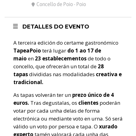
Concello de Poio - Poio
DETALLES DO EVENTO
A terceira edición do certame gastronómico
TapeaPoio
terá lugar
do 1 ao 17 de
maio
en
23 establecementos
de todo o
concello, que ofrecerán un total de
28
tapas
divididas nas modalidades
creativa e
tradicional.
As tapas volverán ter un
prezo único de 4
euros.
Tras degustalas, os
clientes
poderán
votar por cada unha delas de forma
electrónica ou mediante voto en urna. Só será
válido un voto por persoa e tapa. O
xurado
experto
tamén valorará cada unha das