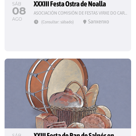
XXXIII Festa Ostra de Noalla
SÁB
08
ASOCIACIÓN COMISIÓN DE FESTAS VIRXE DO CARME
AGO
Sanxenxo
(Consultar: sábado)
XXIII Festa do Pan do Salnés en 
SÁB