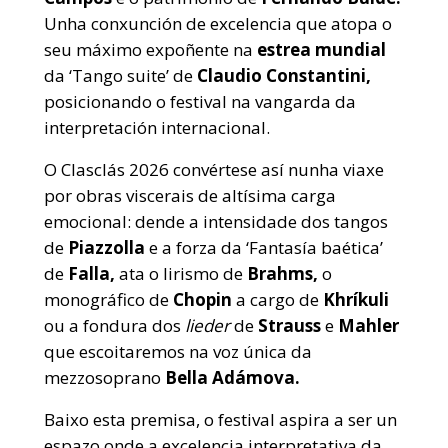
Unha conxunción de excelencia que atopa o
seu máximo expoñente na
estrea mundial
da ‘Tango suite’ de
Claudio Constantini,
posicionando o festival na vangarda da
interpretación internacional.
O Clasclás 2026 convértese así nunha viaxe
por obras viscerais de altísima carga
emocional: dende a intensidade dos tangos
de
Piazzolla
e a forza da ‘Fantasía baética’
de
Falla,
ata o lirismo de
Brahms,
o
monográfico de
Chopin
a cargo de
Khríkuli
ou a fondura dos
lieder
de
Strauss
e
Mahler
que escoitaremos na voz única da
mezzosoprano
Bella Adámova.
Baixo esta premisa, o festival aspira a ser un
espazo onde a excelencia interpretativa da