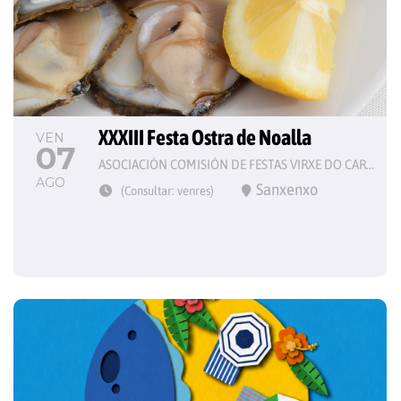
XXXIII Festa Ostra de Noalla
VEN
07
ASOCIACIÓN COMISIÓN DE FESTAS VIRXE DO CARME
AGO
Sanxenxo
(Consultar: venres)