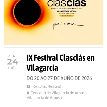
IX Festival Clasclás en
MÉR
24
Vilagarcía
XUÑ
DO 20 AO 27 DE XUÑO DE 2026
(Consultar: Mércores)
Concello de Vilagarcía de Arousa -
Vilagarcía de Arousa