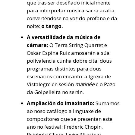
que tras ser deseñado inicialmente
para interpretar música sacra acaba
converténdose na voz do profano e da
noite:
o tango.
A versatilidade da música de
cámara:
O Terra String Quartet e
Oskar Espina Ruiz amosarán a súa
polivalencia cunha dobre cita; dous
programas distintos para dous
escenarios con encanto: a Igrexa de
Vistalegre en sesión
matinée
e o Pazo
da Golpelleira no serán.
Ampliación do imaxinario:
Sumamos
ao noso catálogo a linguaxe de
compositores que se presentan este
ano no festival: Frederic Chopin,
Reinhold Gliere, Javier Martínez