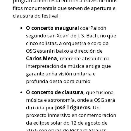
programación desta edición a través de dous
fitos monumentais que serven de apertura e
clausura do festival:
O concerto inaugural
coa ‘Paixón
segundo san Xoán’ de J. S. Bach, no que
cinco solistas, a orquestra e coro da
OSG estarán baixo a dirección de
Carlos Mena,
referente absoluto na
interpretación da música antiga que
garante unha visión unitaria e
profunda desta obra cumio.
O concerto de clausura,
que fusiona
música e astronomía, onde a OSG será
dirixida por
José Trigueros.
Un
proxecto inmersivo en conmemoración
da eclipse solar do 12 de agosto de
2026 con obras de Richard Strauss,