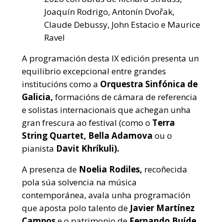
Joaquín Rodrigo, Antonín Dvořak,
Claude Debussy, John Estacio e Maurice
Ravel
A programación desta IX edición presenta un
equilibrio excepcional entre grandes
institucións como a
Orquestra Sinfónica de
Galicia,
formacións de cámara de referencia
e solistas internacionais que achegan unha
gran frescura ao festival (como o
Terra
String Quartet, Bella Adamova
ou o
pianista
Davit Khríkuli).
A presenza de
Noelia Rodiles,
recoñecida
pola súa solvencia na música
contemporánea, avala unha programación
que aposta polo talento de
Javier Martínez
Campos
e o patrimonio de
Fernando Buíde.