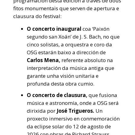
programación desta edición a través de dous
fitos monumentais que serven de apertura e
clausura do festival:
O concerto inaugural
coa ‘Paixón
segundo san Xoán’ de J. S. Bach, no que
cinco solistas, a orquestra e coro da
OSG estarán baixo a dirección de
Carlos Mena,
referente absoluto na
interpretación da música antiga que
garante unha visión unitaria e
profunda desta obra cumio.
O concerto de clausura,
que fusiona
música e astronomía, onde a OSG será
dirixida por
José Trigueros.
Un
proxecto inmersivo en conmemoración
da eclipse solar do 12 de agosto de
2026 con obras de Richard Strauss,