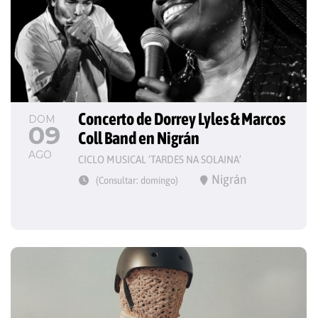
Concerto de Dorrey Lyles & Marcos 
DOM
09
Coll Band en Nigrán
AGO
CICLO MUSICAL ‘TARDES NA SOLAINA’
Nigrán
(Consultar: domingo)