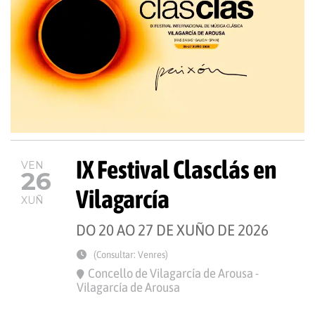
IX Festival Clasclás en
VEN
26
Vilagarcía
XUÑ
DO 20 AO 27 DE XUÑO DE 2026
(Consultar: Venres)
Concello de Vilagarcía de Arousa -
Vilagarcía de Arousa