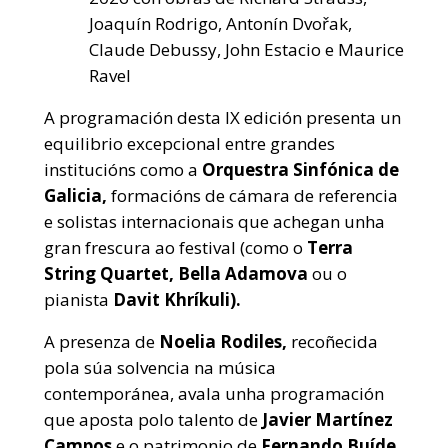
Joaquín Rodrigo, Antonín Dvořak,
Claude Debussy, John Estacio e Maurice
Ravel
A programación desta IX edición presenta un
equilibrio excepcional entre grandes
institucións como a
Orquestra Sinfónica de
Galicia,
formacións de cámara de referencia
e solistas internacionais que achegan unha
gran frescura ao festival (como o
Terra
String Quartet, Bella Adamova
ou o
pianista
Davit Khríkuli).
A presenza de
Noelia Rodiles,
recoñecida
pola súa solvencia na música
contemporánea, avala unha programación
que aposta polo talento de
Javier Martínez
Campos
e o patrimonio de
Fernando Buíde.