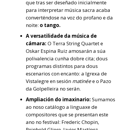
que tras ser deseñado inicialmente
para interpretar música sacra acaba
converténdose na voz do profano e da
noite:
o tango.
A versatilidade da música de
cámara:
O Terra String Quartet e
Oskar Espina Ruiz amosarán a súa
polivalencia cunha dobre cita; dous
programas distintos para dous
escenarios con encanto: a Igrexa de
Vistalegre en sesión
matinée
e o Pazo
da Golpelleira no serán.
Ampliación do imaxinario:
Sumamos
ao noso catálogo a linguaxe de
compositores que se presentan este
ano no festival: Frederic Chopin,
Reinhold Gliere, Javier Martínez