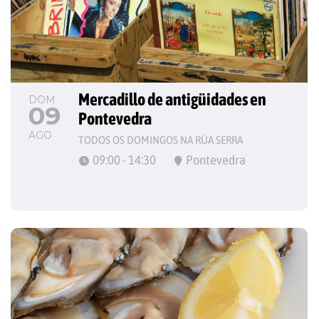
Mercadillo de antigüidades en 
DOM
09
Pontevedra
AGO
TODOS OS DOMINGOS NA RÚA SERRA
09:00 - 14:30
Pontevedra