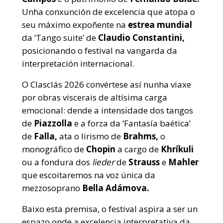
Unha conxunción de excelencia que atopa o
seu máximo expoñente na
estrea mundial
da ‘Tango suite’ de
Claudio Constantini,
posicionando o festival na vangarda da
interpretación internacional.
O Clasclás 2026 convértese así nunha viaxe
por obras viscerais de altísima carga
emocional: dende a intensidade dos tangos
de
Piazzolla
e a forza da ‘Fantasía baética’
de
Falla,
ata o lirismo de
Brahms,
o
monográfico de
Chopin
a cargo de
Khríkuli
ou a fondura dos
lieder
de
Strauss
e
Mahler
que escoitaremos na voz única da
mezzosoprano
Bella Adámova.
Baixo esta premisa, o festival aspira a ser un
espazo onde a excelencia interpretativa da