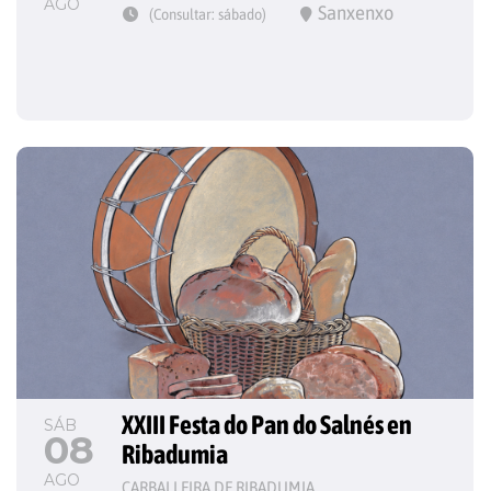
AGO
Sanxenxo
(Consultar: sábado)
XXIII Festa do Pan do Salnés en 
SÁB
08
Ribadumia
AGO
CARBALLEIRA DE RIBADUMIA