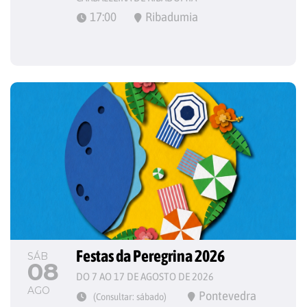
17:00
Ribadumia
Festas da Peregrina 2026
SÁB
08
DO 7 AO 17 DE AGOSTO DE 2026
AGO
Pontevedra
(Consultar: sábado)