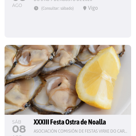
AGO
Vigo
(Consultar: sábado)
XXXIII Festa Ostra de Noalla
SÁB
08
ASOCIACIÓN COMISIÓN DE FESTAS VIRXE DO CARME