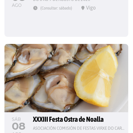
AGO
Vigo
(Consultar: sábado)
XXXIII Festa Ostra de Noalla
SÁB
08
ASOCIACIÓN COMISIÓN DE FESTAS VIRXE DO CARME