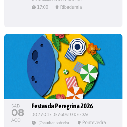
17:00
Ribadumia
Festas da Peregrina 2026
SÁB
08
DO 7 AO 17 DE AGOSTO DE 2026
AGO
Pontevedra
(Consultar: sábado)