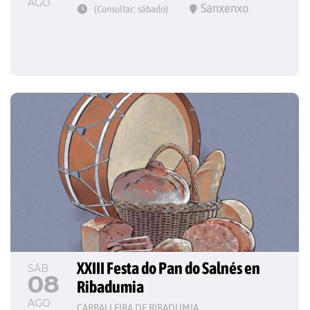
AGO
Sanxenxo
(Consultar: sábado)
XXIII Festa do Pan do Salnés en 
SÁB
08
Ribadumia
AGO
CARBALLEIRA DE RIBADUMIA