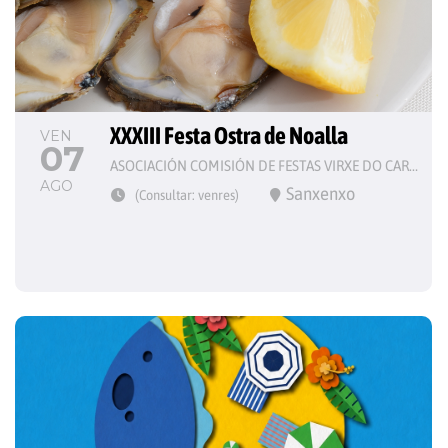
XXXIII Festa Ostra de Noalla
VEN
07
ASOCIACIÓN COMISIÓN DE FESTAS VIRXE DO CARME
AGO
Sanxenxo
(Consultar: venres)