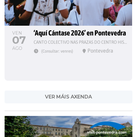
‘Aquí Cántase 2026’ en Pontevedra
VEN
07
CANTO COLECTIVO NAS PRAZAS DO CENTRO HISTÓRICO
AGO
Pontevedra
(Consultar: venres)
VER MÁIS AXENDA