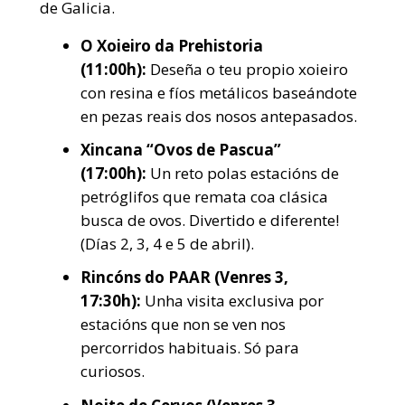
de Galicia.
O Xoieiro da Prehistoria
(11:00h):
Deseña o teu propio xoieiro
con resina e fíos metálicos baseándote
en pezas reais dos nosos antepasados.
Xincana “Ovos de Pascua”
(17:00h):
Un reto polas estacións de
petróglifos que remata coa clásica
busca de ovos. Divertido e diferente!
(Días 2, 3, 4 e 5 de abril).
Rincóns do PAAR (Venres 3,
17:30h):
Unha visita exclusiva por
estacións que non se ven nos
percorridos habituais. Só para
curiosos.