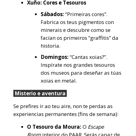
Xuño: Cores e Tesouros
Sábados:
“Primeiras cores”.
Fabrica os teus pigmentos con
minerais e descubre como se
facían os primeiros “graffitis” da
historia.
Domingos:
“Cantas xoias?”.
Inspírate nos grandes tesouros
dos museos para deseñar as túas
xoias en metal.
Misterio e aventura
Se prefires ir ao teu aire, non te perdas as
experiencias permanentes (fins de semana):
O Tesouro da Moura:
O
Escape
Room
interior do PAAR. Serás capaz de