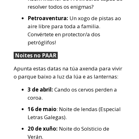
resolver todos os enigmas?
Petroaventura:
Un xogo de pistas ao
aire libre para toda a familia.
Convértete en protector/a dos
petróglifos!
Noites no PAAR
Apunta estas datas na túa axenda para vivir
o parque baixo a luz da lúa e as lanternas:
3 de abril:
Cando os cervos perden a
coroa.
16 de maio
: Noite de lendas (Especial
Letras Galegas).
20 de xuño:
Noite do Solsticio de
Verán.