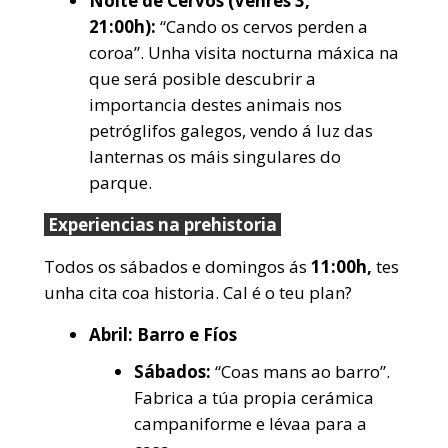
Noite de Cervos (Venres 3,
21:00h):
“Cando os cervos perden a
coroa”. Unha visita nocturna máxica na
que será posible descubrir a
importancia destes animais nos
petróglifos galegos, vendo á luz das
lanternas os máis singulares do
parque.
Experiencias na prehistoria
Todos os sábados e domingos ás
11:00h,
tes
unha cita coa historia. Cal é o teu plan?
Abril: Barro e Fíos
Sábados:
“Coas mans ao barro”.
Fabrica a túa propia cerámica
campaniforme e lévaa para a