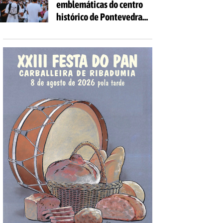
emblemáticas do centro
as idades
histórico de Pontevedra
volverán encherse de
voces coa celebración de
'Aquí Cántase'