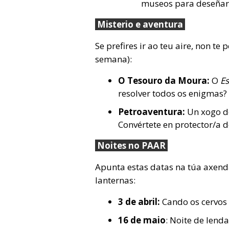
museos para deseñar 
Misterio e aventura
Se prefires ir ao teu aire, non te
semana):
O Tesouro da Moura:
O
E
resolver todos os enigmas?
Petroaventura:
Un xogo de
Convértete en protector/a d
Noites no PAAR
Apunta estas datas na túa axenda
lanternas:
3 de abril:
Cando os cervos 
16 de maio
: Noite de lenda