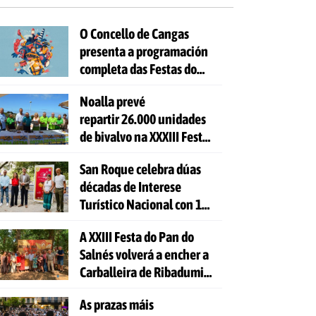
O Concello de Cangas
presenta a programación
completa das Festas do
Cristo 2026
Noalla prevé
repartir 26.000 unidades
de bivalvo na XXXIII Festa
da Ostra
San Roque celebra dúas
décadas de Interese
Turístico Nacional con 10
días de festa e 81
A XXIII Festa do Pan do
actividades gratuítas
Salnés volverá a encher a
Carballeira de Ribadumia
de tradición, gastronomía
As prazas máis
e actividades para todas