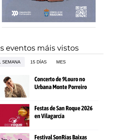
s eventos máis vistos
1 SEMANA
15 DÍAS
MES
Concerto de 9Louro no
Urbana Monte Porreiro
Festas de San Roque 2026
en Vilagarcía
Festival SonRías Baixas