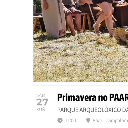
Primavera no PAA
SÁB
27
PARQUE ARQUEOLÓXICO DA
XUÑ
11:00
Paar - Campolam