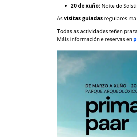
20 de xuño:
Noite do Solsti
As
visitas guiadas
regulares man
Todas as actividades teñen praza
Máis información e reservas en
p