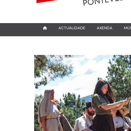
ACTUALIDADE
AXENDA
MÚS