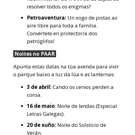
resolver todos os enigmas?
Petroaventura:
Un xogo de pistas ao
aire libre para toda a familia.
Convértete en protector/a dos
petróglifos!
Noites no PAAR
Apunta estas datas na túa axenda para vivir
o parque baixo a luz da lúa e as lanternas:
3 de abril:
Cando os cervos perden a
coroa.
16 de maio
: Noite de lendas (Especial
Letras Galegas).
20 de xuño:
Noite do Solsticio de
Verán.