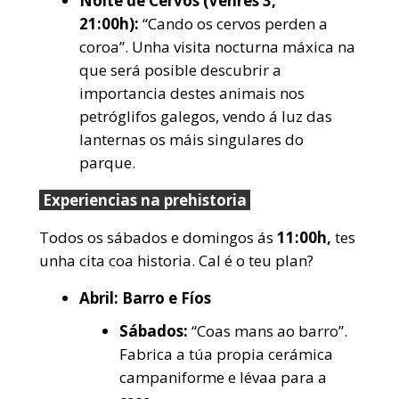
Noite de Cervos (Venres 3,
21:00h):
“Cando os cervos perden a
coroa”. Unha visita nocturna máxica na
que será posible descubrir a
importancia destes animais nos
petróglifos galegos, vendo á luz das
lanternas os máis singulares do
parque.
Experiencias na prehistoria
Todos os sábados e domingos ás
11:00h,
tes
unha cita coa historia. Cal é o teu plan?
Abril: Barro e Fíos
Sábados:
“Coas mans ao barro”.
Fabrica a túa propia cerámica
campaniforme e lévaa para a