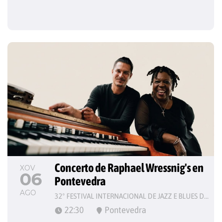
Concerto de Raphael Wressnig's en 
XOV
06
Pontevedra
AGO
32º FESTIVAL INTERNACIONAL DE JAZZ E BLUES DE PONTEVEDRA
22:30
Pontevedra