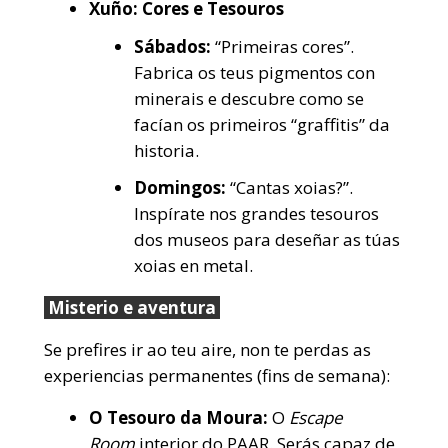
Xuño: Cores e Tesouros
Sábados:
“Primeiras cores”.
Fabrica os teus pigmentos con
minerais e descubre como se
facían os primeiros “graffitis” da
historia.
Domingos:
“Cantas xoias?”.
Inspírate nos grandes tesouros
dos museos para deseñar as túas
xoias en metal.
Misterio e aventura
Se prefires ir ao teu aire, non te perdas as
experiencias permanentes (fins de semana):
O Tesouro da Moura:
O
Escape
Room
interior do PAAR. Serás capaz de