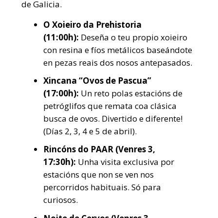
de Galicia.
O Xoieiro da Prehistoria
(11:00h):
Deseña o teu propio xoieiro
con resina e fíos metálicos baseándote
en pezas reais dos nosos antepasados.
Xincana “Ovos de Pascua”
(17:00h):
Un reto polas estacións de
petróglifos que remata coa clásica
busca de ovos. Divertido e diferente!
(Días 2, 3, 4 e 5 de abril).
Rincóns do PAAR (Venres 3,
17:30h):
Unha visita exclusiva por
estacións que non se ven nos
percorridos habituais. Só para
curiosos.