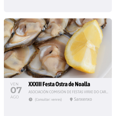
XXXIII Festa Ostra de Noalla
VEN
07
ASOCIACIÓN COMISIÓN DE FESTAS VIRXE DO CARME
AGO
Sanxenxo
(Consultar: venres)