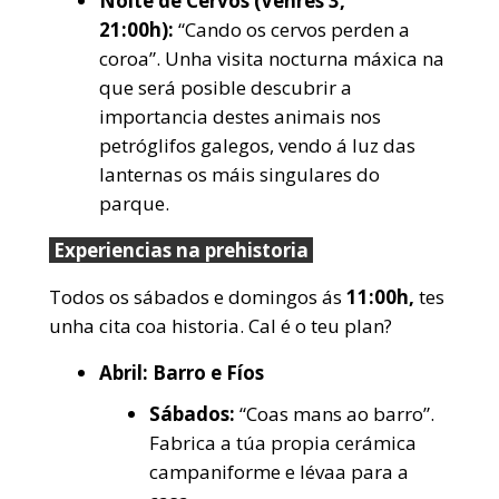
Noite de Cervos (Venres 3,
21:00h):
“Cando os cervos perden a
coroa”. Unha visita nocturna máxica na
que será posible descubrir a
importancia destes animais nos
petróglifos galegos, vendo á luz das
lanternas os máis singulares do
parque.
Experiencias na prehistoria
Todos os sábados e domingos ás
11:00h,
tes
unha cita coa historia. Cal é o teu plan?
Abril: Barro e Fíos
Sábados:
“Coas mans ao barro”.
Fabrica a túa propia cerámica
campaniforme e lévaa para a