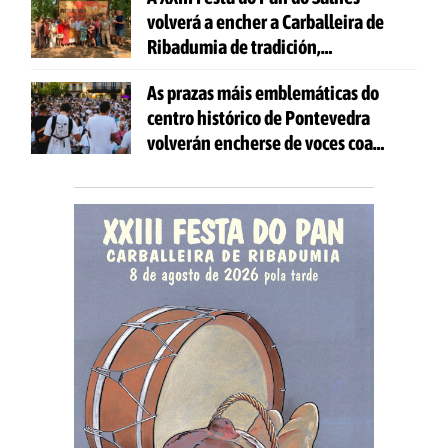
volverá a encher a Carballeira de
Ribadumia de tradición,
gastronomía e actividades para
As prazas máis emblemáticas do
todas as idades
centro histórico de Pontevedra
volverán encherse de voces coa
celebración de 'Aquí Cántase'