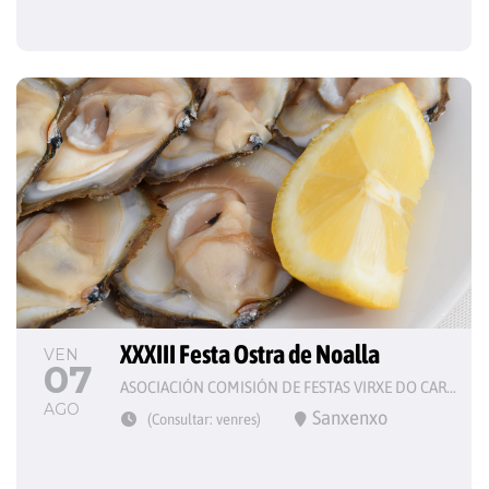
XXXIII Festa Ostra de Noalla
VEN
07
ASOCIACIÓN COMISIÓN DE FESTAS VIRXE DO CARME
AGO
Sanxenxo
(Consultar: venres)