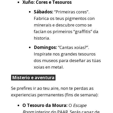
Xuño: Cores e Tesouros
Sábados:
“Primeiras cores”.
Fabrica os teus pigmentos con
minerais e descubre como se
facían os primeiros “graffitis” da
historia.
Domingos:
“Cantas xoias?”.
Inspírate nos grandes tesouros
dos museos para deseñar as túas
xoias en metal.
Misterio e aventura
Se prefires ir ao teu aire, non te perdas as
experiencias permanentes (fins de semana):
O Tesouro da Moura:
O
Escape
Room
interior do PAAR. Serás capaz de