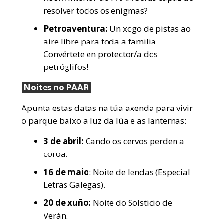
resolver todos os enigmas?
Petroaventura:
Un xogo de pistas ao
aire libre para toda a familia.
Convértete en protector/a dos
petróglifos!
Noites no PAAR
Apunta estas datas na túa axenda para vivir
o parque baixo a luz da lúa e as lanternas:
3 de abril:
Cando os cervos perden a
coroa.
16 de maio
: Noite de lendas (Especial
Letras Galegas).
20 de xuño:
Noite do Solsticio de
Verán.