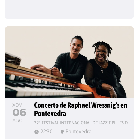
Concerto de Raphael Wressnig's en 
XOV
06
Pontevedra
AGO
32º FESTIVAL INTERNACIONAL DE JAZZ E BLUES DE PONTEVEDRA
22:30
Pontevedra