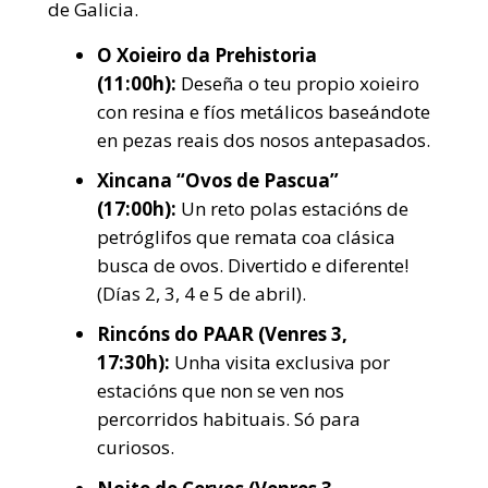
de Galicia.
O Xoieiro da Prehistoria
(11:00h):
Deseña o teu propio xoieiro
con resina e fíos metálicos baseándote
en pezas reais dos nosos antepasados.
Xincana “Ovos de Pascua”
(17:00h):
Un reto polas estacións de
petróglifos que remata coa clásica
busca de ovos. Divertido e diferente!
(Días 2, 3, 4 e 5 de abril).
Rincóns do PAAR (Venres 3,
17:30h):
Unha visita exclusiva por
estacións que non se ven nos
percorridos habituais. Só para
curiosos.