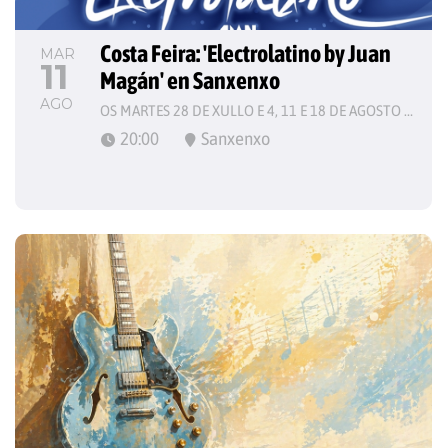
Costa Feira: 'Electrolatino by Juan 
MAR
11
Magán' en Sanxenxo
AGO
OS MARTES 28 DE XULLO E 4, 11 E 18 DE AGOSTO DE 2026
20:00
Sanxenxo