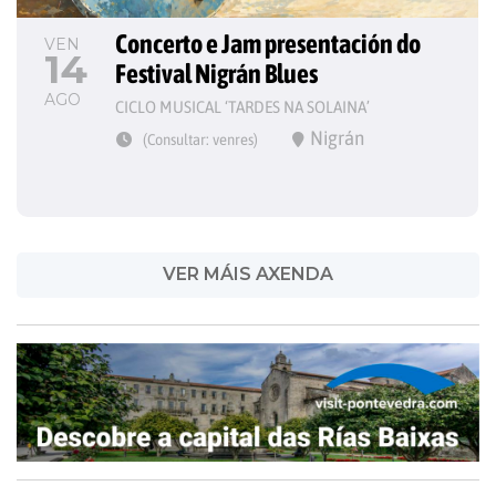
Concerto e Jam presentación do 
VEN
14
Festival Nigrán Blues
AGO
CICLO MUSICAL ‘TARDES NA SOLAINA’
Nigrán
(Consultar: venres)
VER MÁIS AXENDA