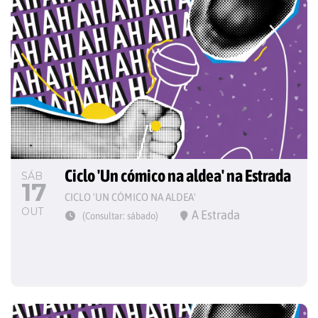
Ciclo 'Un cómico na aldea' na Estrada
SÁB
17
CICLO 'UN CÓMICO NA ALDEA'
OUT
A Estrada
(Consultar: sábado)