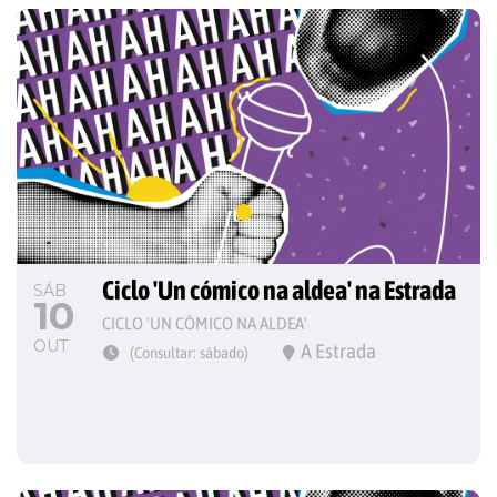
Ciclo 'Un cómico na aldea' na Estrada
SÁB
10
CICLO 'UN CÓMICO NA ALDEA'
OUT
A Estrada
(Consultar: sábado)