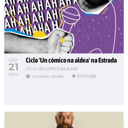
Ciclo 'Un cómico na aldea' na Estrada
SÁB
21
CICLO 'UN CÓMICO NA ALDEA'
NOV
A Estrada
(Consultar: sábado)