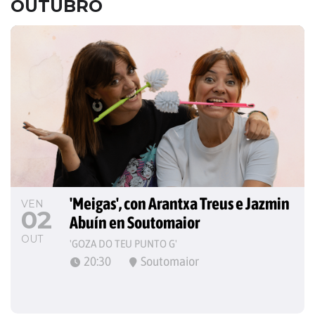
OUTUBRO
'Meigas', con Arantxa Treus e Jazmin 
VEN
02
Abuín en Soutomaior
OUT
'GOZA DO TEU PUNTO G'
20:30
Soutomaior