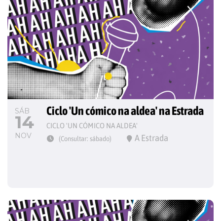
Ciclo 'Un cómico na aldea' na Estrada
SÁB
14
CICLO 'UN CÓMICO NA ALDEA'
NOV
A Estrada
(Consultar: sábado)