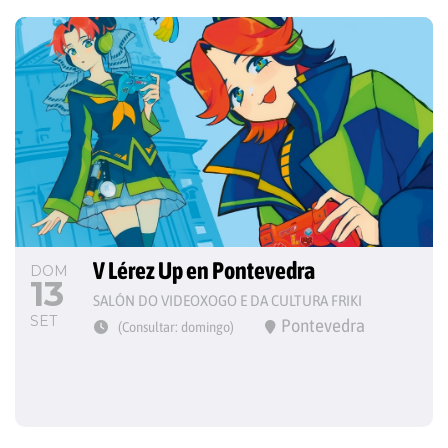
V Lérez Up en Pontevedra
DOM
13
SALÓN DO VIDEOXOGO E DA CULTURA FRIKI
SET
Pontevedra
(Consultar: domingo)