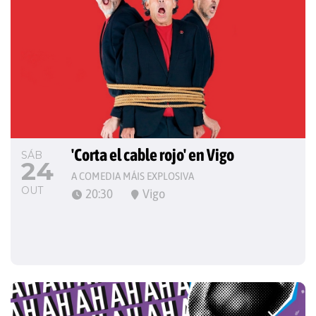
'Corta el cable rojo' en Vigo
SÁB
24
A COMEDIA MÁIS EXPLOSIVA
OUT
20:30
Vigo