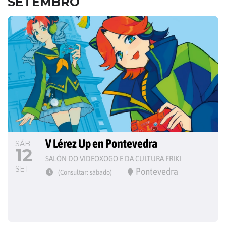
SETEMBRO
V Lérez Up en Pontevedra
SÁB
12
SALÓN DO VIDEOXOGO E DA CULTURA FRIKI
SET
Pontevedra
(Consultar: sábado)