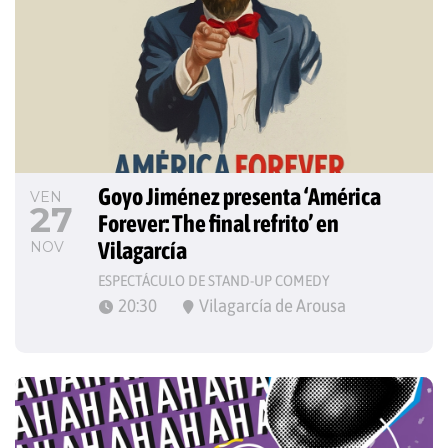
Goyo Jiménez presenta ‘América 
VEN
27
Forever: The final refrito’ en 
Vilagarcía
NOV
ESPECTÁCULO DE STAND-UP COMEDY
20:30
Vilagarcía de Arousa