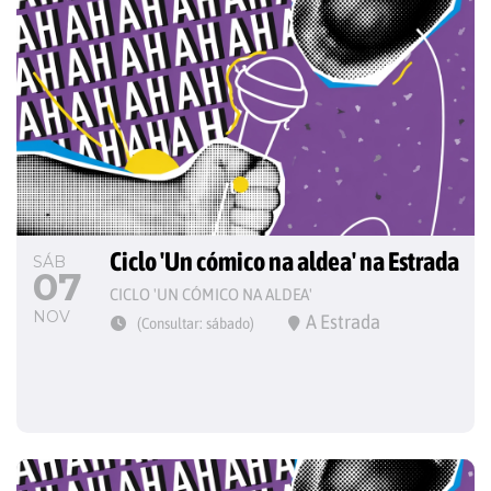
Ciclo 'Un cómico na aldea' na Estrada
SÁB
07
CICLO 'UN CÓMICO NA ALDEA'
NOV
A Estrada
(Consultar: sábado)