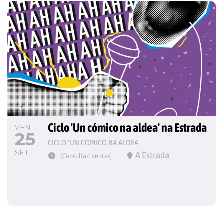
Ciclo 'Un cómico na aldea' na Estrada
VEN
25
CICLO 'UN CÓMICO NA ALDEA'
SET
A Estrada
(Consultar: venres)