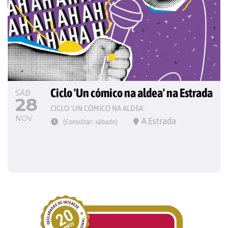
Ciclo 'Un cómico na aldea' na Estrada
SÁB
28
CICLO 'UN CÓMICO NA ALDEA'
NOV
A Estrada
(Consultar: sábado)