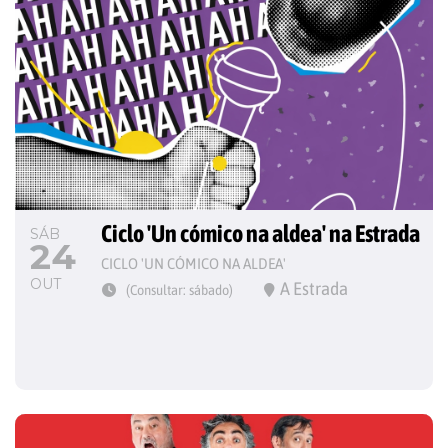
Ciclo 'Un cómico na aldea' na Estrada
SÁB
24
CICLO 'UN CÓMICO NA ALDEA'
OUT
A Estrada
(Consultar: sábado)