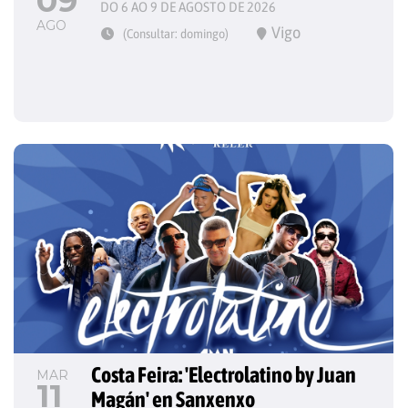
09
DO 6 AO 9 DE AGOSTO DE 2026
AGO
Vigo
(Consultar: domingo)
Costa Feira: 'Electrolatino by Juan 
MAR
11
Magán' en Sanxenxo