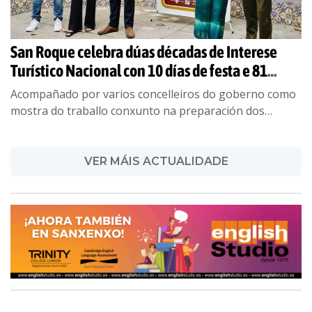
San Roque celebra dúas décadas de Interese
Turístico Nacional con 10 días de festa e 81
actividades gratuítas
Acompañado por varios concelleiros do goberno como
mostra do traballo conxunto na preparación dos
festexos, o rexedor repasou o intenso programa
previsto entre o 14 e o 23 de agosto,
...
VER MÁIS ACTUALIDADE