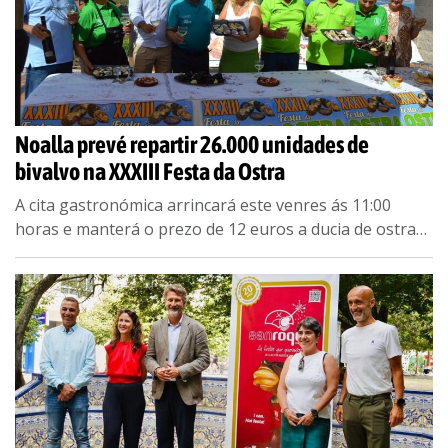
Noalla prevé repartir 26.000 unidades de
bivalvo na XXXIII Festa da Ostra
A cita gastronómica arrincará este venres ás 11:00
horas e manterá o prezo de 12 euros a ducia de ostras
A cita presentouse na Casa Forestal das Canteiras
cunha degustación
...