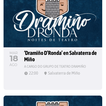
‘Dramiño D’Ronda’ en Salvaterra de 
MAR
18
Miño
AGO
A CARGO DO GRUPO DE TEATRO DRAMIÑO
22:00
Salvaterra de Miño