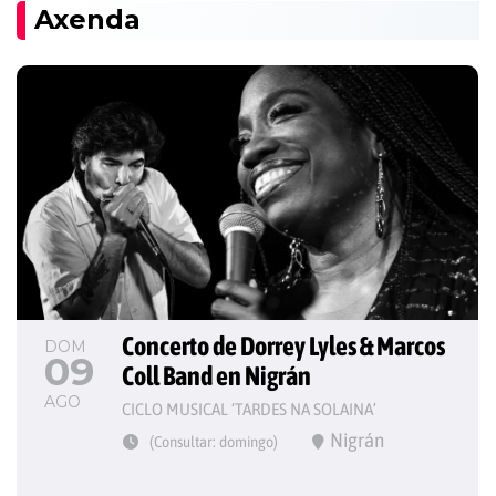
Axenda
Concerto de Dorrey Lyles & Marcos 
DOM
09
Coll Band en Nigrán
AGO
CICLO MUSICAL ‘TARDES NA SOLAINA’
Nigrán
(Consultar: domingo)