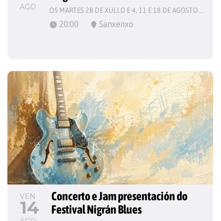
AGO
OS MARTES 28 DE XULLO E 4, 11 E 18 DE AGOSTO DE 2026
20:00
Sanxenxo
Concerto e Jam presentación do 
VEN
14
Festival Nigrán Blues
AGO