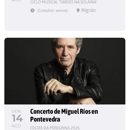
CICLO MUSICAL ‘TARDES NA SOLAINA’
Nigrán
(Consultar: venres)
Concerto de Miguel Ríos en 
VEN
14
Pontevedra
AGO
FESTAS DA PEREGRINA 2026