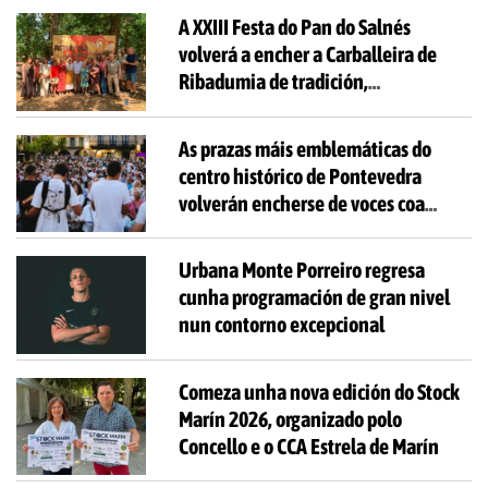
do Comercio da Zona Monumental. Unha xincana
A XXIII Festa do Pan do Salnés
urbana (a pé e sen dificultade) para toda a
...
volverá a encher a Carballeira de
Ribadumia de tradición,
gastronomía e actividades para
todas as idades
As prazas máis emblemáticas do
centro histórico de Pontevedra
volverán encherse de voces coa
celebración de ‘Aquí Cántase’
Urbana Monte Porreiro regresa
cunha programación de gran nivel
nun contorno excepcional
Comeza unha nova edición do Stock
Marín 2026, organizado polo
Concello e o CCA Estrela de Marín