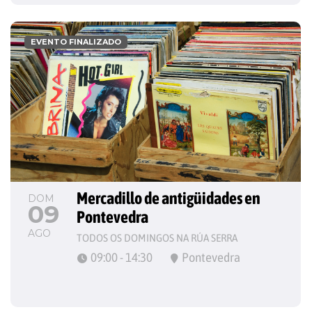
EVENTO FINALIZADO
Mercadillo de antigüidades en 
DOM
09
Pontevedra
AGO
TODOS OS DOMINGOS NA RÚA SERRA
09:00 - 14:30
Pontevedra