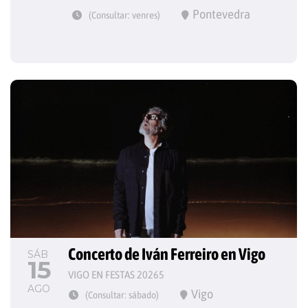
Pontevedra
(Consultar: venres)
Concerto de Iván Ferreiro en Vigo
SÁB
15
VIGO EN FESTAS 20265
AGO
Vigo
(Consultar: sábado)