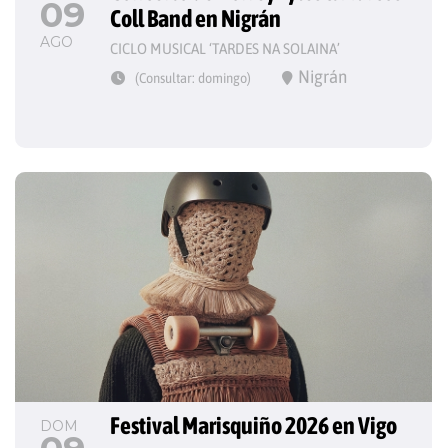
09
Coll Band en Nigrán
AGO
CICLO MUSICAL ‘TARDES NA SOLAINA’
Nigrán
(Consultar: domingo)
Festival Marisquiño 2026 en Vigo
DOM