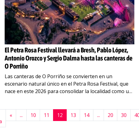
El Petra Rosa Festival llevará a Bresh, Pablo López,
Antonio Orozco y Sergio Dalma hasta las canteras de
O Porriño
Las canteras de O Porriño se convierten en un
escenario natural único en el Petra Rosa Festival, que
nace en este 2026 para consolidar la localidad como un
epicentro musical
…
«
...
10
11
12
13
14
...
20
30
4
a