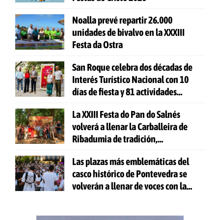
Noalla prevé repartir 26.000
unidades de bivalvo en la XXXIII
Festa da Ostra
San Roque celebra dos décadas de
Interés Turístico Nacional con 10
días de fiesta y 81 actividades
gratuitas
La XXIII Festa do Pan do Salnés
volverá a llenar la Carballeira de
Ribadumia de tradición,
gastronomía y actividades para
Las plazas más emblemáticas del
todas las edades
casco histórico de Pontevedra se
volverán a llenar de voces con la
celebración de 'Aquí Cántase'