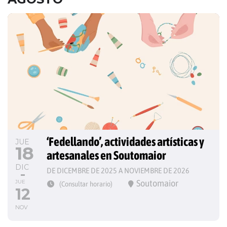
‘Fedellando’, actividades artísticas y 
JUE
18
artesanales en Soutomaior
DIC
DE DICEMBRE DE 2025 A NOVIEMBRE DE 2026
Soutomaior
JUE
(Consultar horario)
12
NOV