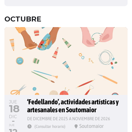
OCTUBRE
‘Fedellando’, actividades artísticas y 
JUE
18
artesanales en Soutomaior
DIC
DE DICEMBRE DE 2025 A NOVIEMBRE DE 2026
Soutomaior
JUE
(Consultar horario)