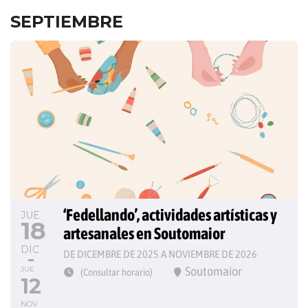
SEPTIEMBRE
‘Fedellando’, actividades artísticas y 
JUE
18
artesanales en Soutomaior
DIC
DE DICEMBRE DE 2025 A NOVIEMBRE DE 2026
Soutomaior
JUE
(Consultar horario)
12
NOV