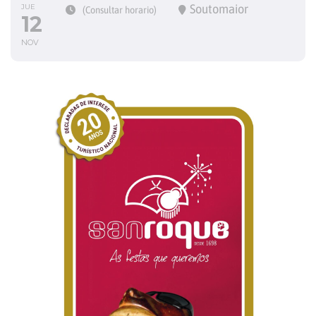
Soutomaior
JUE
(Consultar horario)
12
NOV