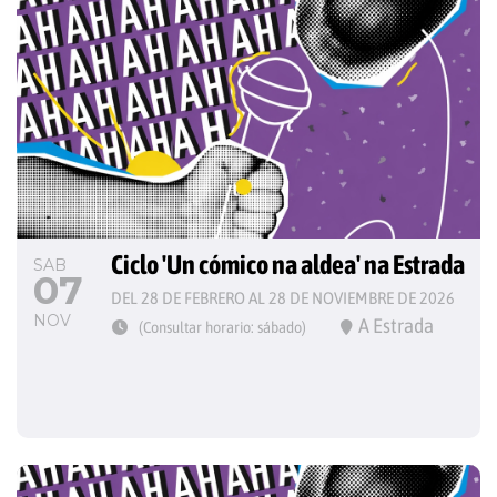
Ciclo 'Un cómico na aldea' na Estrada
SAB
07
DEL 28 DE FEBRERO AL 28 DE NOVIEMBRE DE 2026
NOV
A Estrada
(Consultar horario: sábado)