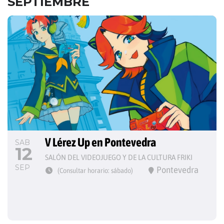
SEPTIEMBRE
V Lérez Up en Pontevedra
SAB
12
SALÓN DEL VIDEOJUEGO Y DE LA CULTURA FRIKI
SEP
Pontevedra
(Consultar horario: sábado)