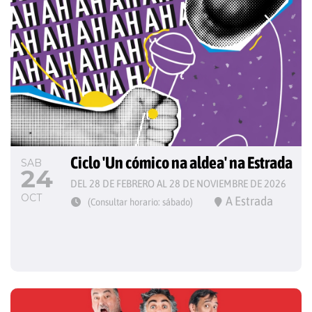
Ciclo 'Un cómico na aldea' na Estrada
SAB
24
DEL 28 DE FEBRERO AL 28 DE NOVIEMBRE DE 2026
OCT
A Estrada
(Consultar horario: sábado)