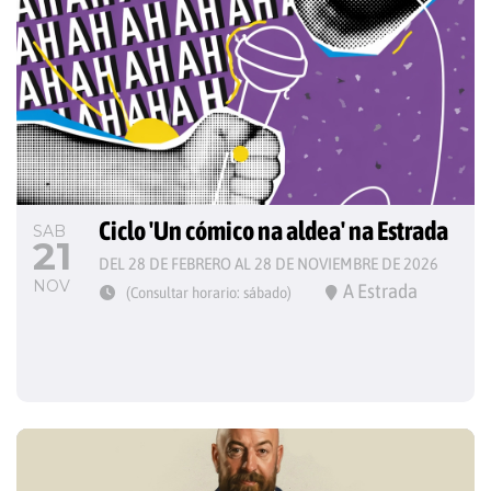
Ciclo 'Un cómico na aldea' na Estrada
SAB
21
DEL 28 DE FEBRERO AL 28 DE NOVIEMBRE DE 2026
NOV
A Estrada
(Consultar horario: sábado)