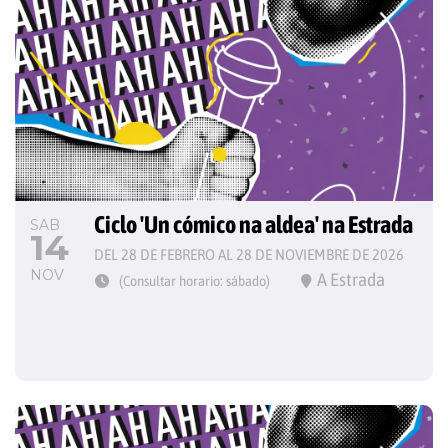
Ciclo 'Un cómico na aldea' na Estrada
SAB
14
DEL 28 DE FEBRERO AL 28 DE NOVIEMBRE DE 2026
NOV
A Estrada
(Consultar horario: sábado)