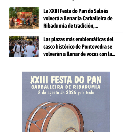
gratuitas
La XXIII Festa do Pan do Salnés
volverá a llenar la Carballeira de
Ribadumia de tradición,
gastronomía y actividades para
Las plazas más emblemáticas del
todas las edades
casco histórico de Pontevedra se
volverán a llenar de voces con la
celebración de 'Aquí Cántase'