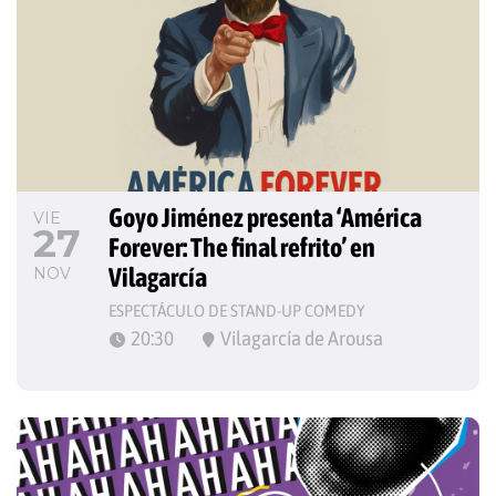
Goyo Jiménez presenta ‘América 
VIE
27
Forever: The final refrito’ en 
Vilagarcía
NOV
ESPECTÁCULO DE STAND-UP COMEDY
20:30
Vilagarcía de Arousa