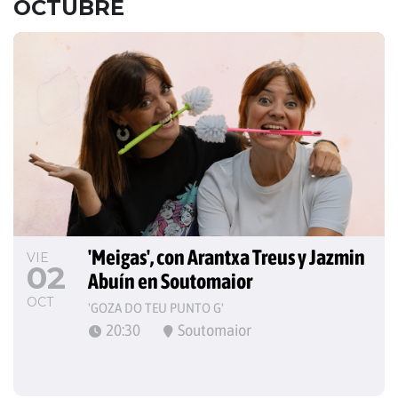
OCTUBRE
'Meigas', con Arantxa Treus y Jazmin 
VIE
02
Abuín en Soutomaior
OCT
'GOZA DO TEU PUNTO G'
20:30
Soutomaior