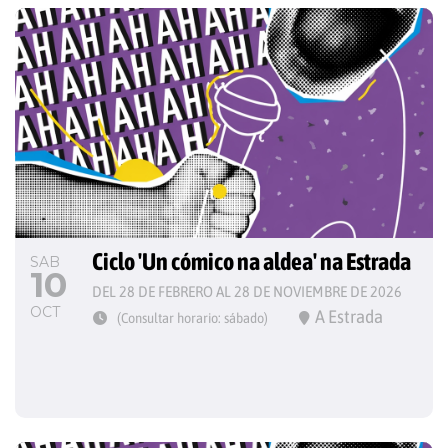
Ciclo 'Un cómico na aldea' na Estrada
SAB
10
DEL 28 DE FEBRERO AL 28 DE NOVIEMBRE DE 2026
OCT
A Estrada
(Consultar horario: sábado)