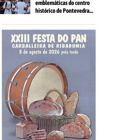
emblemáticas do centro
as idades
histórico de Pontevedra
volverán encherse de
voces coa celebración de
'Aquí Cántase'