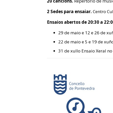
20 cancións.
Repertorio de músi
2 Sedes para ensaiar.
Centro Cul
Ensaios abertos de 20:30 a 22:0
29 de maio e 12 e 26 de xu
22 de maio e 5 e 19 de xuñ
31 de xullo Ensaio Xeral no