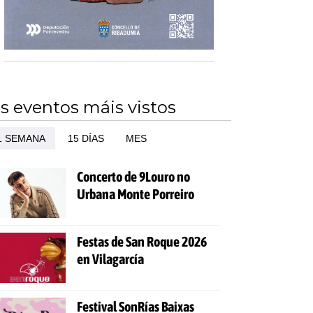
s eventos máis vistos
1 SEMANA
15 DÍAS
MES
Concerto de 9Louro no
Urbana Monte Porreiro
Festas de San Roque 2026
en Vilagarcía
Festival SonRías Baixas