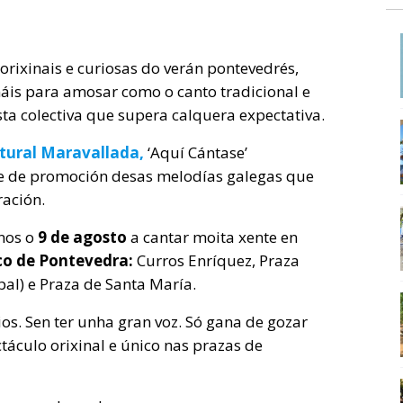
orixinais e curiosas do verán pontevedrés,
áis para amosar como o canto tradicional e
ta colectiva que supera calquera expectativa.
ltural Maravallada,
‘Aquí Cántase’
e de promoción desas melodías galegas que
ración.
rnos o
9 de agosto
a cantar moita xente en
ico de Pontevedra:
Curros Enríquez, Praza
pal) e Praza de Santa María.
s. Sen ter unha gran voz. Só gana de gozar
táculo orixinal e único nas prazas de