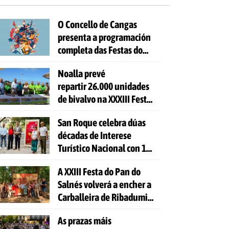
O Concello de Cangas
presenta a programación
completa das Festas do
Cristo 2026
Noalla prevé
repartir 26.000 unidades
de bivalvo na XXXIII Festa
da Ostra
San Roque celebra dúas
décadas de Interese
Turístico Nacional con 10
días de festa e 81
A XXIII Festa do Pan do
actividades gratuítas
Salnés volverá a encher a
Carballeira de Ribadumia
de tradición, gastronomía
As prazas máis
e actividades para todas