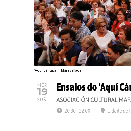
‘Aquí Cántase’ | Maravallada
Ensaios do 'Aquí Cá
MÉR
19
ASOCIACIÓN CULTURAL MA
XUÑ
20:30 - 22:00
Cidade de 