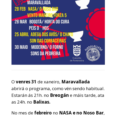
O
venres 31
de xaneiro,
Maravallada
abrirá o programa, como vén sendo habitual.
Estarán ás 21h. no
Breogán
e máis tarde, ata
as 24h. no
Balixas.
No mes de
febreiro
no
NASA e
no Noso
Bar
,