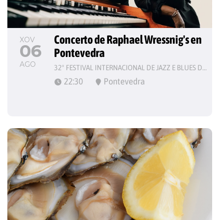
Concerto de Raphael Wressnig's en 
XOV
06
Pontevedra
AGO
32º FESTIVAL INTERNACIONAL DE JAZZ E BLUES DE PONTEVEDRA
22:30
Pontevedra