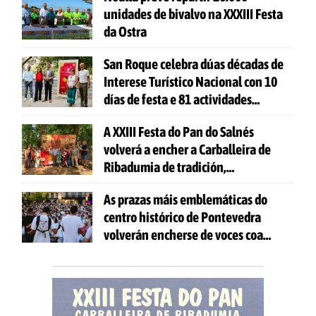
unidades de bivalvo na XXXIII Festa
da Ostra
San Roque celebra dúas décadas de
Interese Turístico Nacional con 10
días de festa e 81 actividades
gratuítas
A XXIII Festa do Pan do Salnés
volverá a encher a Carballeira de
Ribadumia de tradición,
gastronomía e actividades para
As prazas máis emblemáticas do
todas as idades
centro histórico de Pontevedra
volverán encherse de voces coa
celebración de 'Aquí Cántase'