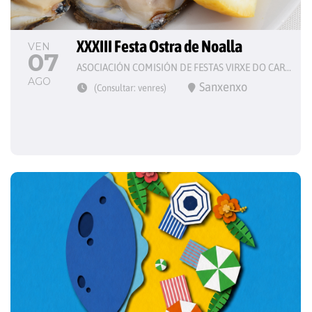
XXXIII Festa Ostra de Noalla
VEN
07
ASOCIACIÓN COMISIÓN DE FESTAS VIRXE DO CARME
AGO
Sanxenxo
(Consultar: venres)