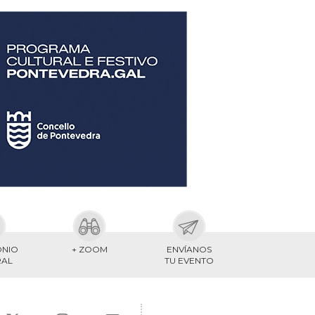
ONIO
+ ZOOM
ENVÍANOS
RAL
TU EVENTO