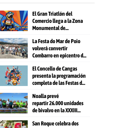
El Gran Triatlón del
Comercio llega a la Zona
Monumental de
Pontevedra
La Festa do Mar de Poio
volverá convertir
Combarro en epicentro de
la cultura marinera
El Concello de Cangas
presenta la programación
completa de las Festas do
Cristo 2026
Noalla prevé
repartir 26.000 unidades
de bivalvo en la XXXIII
Festa da Ostra
San Roque celebra dos