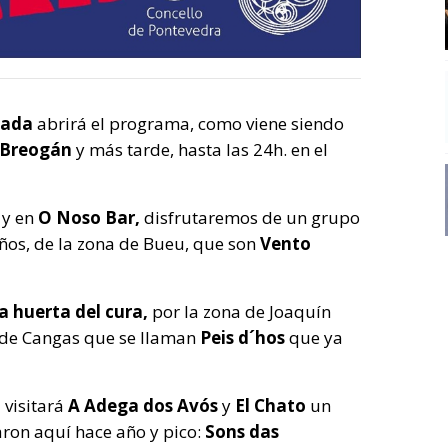
lada
abrirá el programa, como viene siendo
Breogán
y más tarde, hasta las 24h. en el
y en
O
Noso Bar,
disfrutaremos de un grupo
ños, de la zona de Bueu, que son
Vento
a huerta del cura,
por la zona de Joaquín
 de Cangas que se llaman
Peis d´hos
que ya
l
visitará
A Adega dos Avós
y
El Chato
un
aron aquí hace año y pico:
Sons das