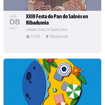
XXIII Festa do Pan do Salnés en 
SÁB
08
Ribadumia
AGO
CARBALLEIRA DE RIBADUMIA
17:00
Ribadumia