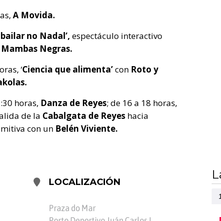
as,
A Movida.
 bailar no Nadal’,
espectáculo interactivo
,
Mambas Negras.
ras, ‘
Ciencia que alimenta’
con
Roto y
akolas.
3:30 horas,
Danza de Reyes
; de 16 a 18 horas,
alida de la
Cabalgata de Reyes
hacia
omitiva con un
Belén Viviente.
L
LOCALIZACIÓN
Praza do Mar
Porto Deportivo Juán Carlos I,