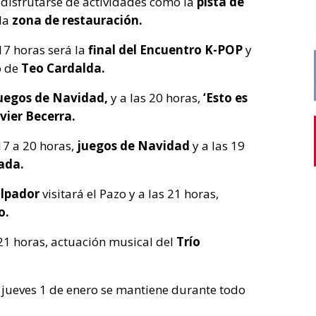
 disfrutarse de actividades como la
pista de
la
zona de restauración.
 17 horas será la
final del Encuentro K-POP
y
o de
Teo Cardalda.
uegos de Navidad,
y a las 20 horas,
‘Esto es
vier Becerra.
7 a 20 horas,
juegos de Navidad
y a las 19
ada.
lpador
visitará el Pazo y a las 21 horas,
o.
 21 horas, actuación musical del
Trío
l jueves 1 de enero se mantiene durante todo