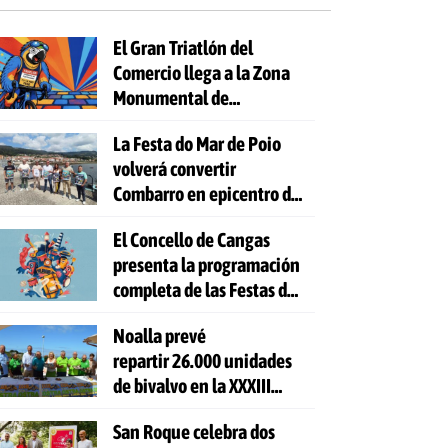
El Gran Triatlón del
Comercio llega a la Zona
Monumental de
Pontevedra
La Festa do Mar de Poio
volverá convertir
Combarro en epicentro de
la cultura marinera
El Concello de Cangas
presenta la programación
completa de las Festas do
Cristo 2026
Noalla prevé
repartir 26.000 unidades
de bivalvo en la XXXIII
Festa da Ostra
San Roque celebra dos