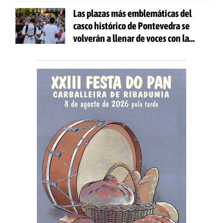
gastronomía y actividades para
Las plazas más emblemáticas del
todas las edades
casco histórico de Pontevedra se
volverán a llenar de voces con la
celebración de 'Aquí Cántase'