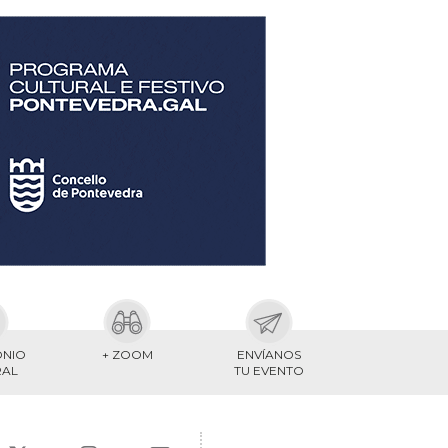
ONIO
+ ZOOM
ENVÍANOS
RAL
TU EVENTO