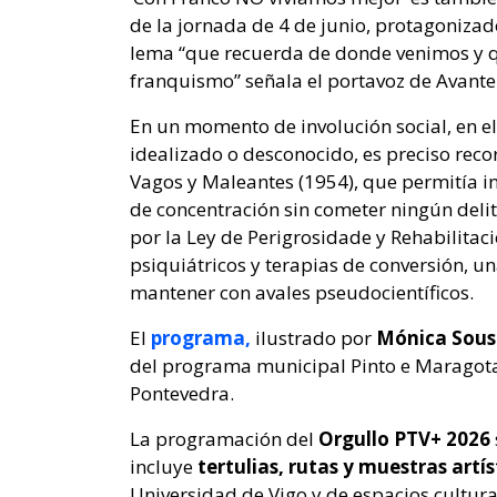
de la jornada de 4 de junio, protagoniza
lema “que recuerda de donde venimos y qu
franquismo” señala el portavoz de Avante
En un momento de involución social, en 
idealizado o desconocido, es preciso recor
Vagos y Maleantes (1954), que permitía i
de concentración sin cometer ningún delito
por la Ley de Perigrosidade y Rehabilitaci
psiquiátricos y terapias de conversión, u
mantener con avales pseudocientíficos.
El
programa,
ilustrado por
Mónica Sous
del programa municipal Pinto e Maragota,
Pontevedra.
La programación del
Orgullo PTV+ 2026
incluye
tertulias, rutas y muestras artís
Universidad de Vigo y de espacios cultural