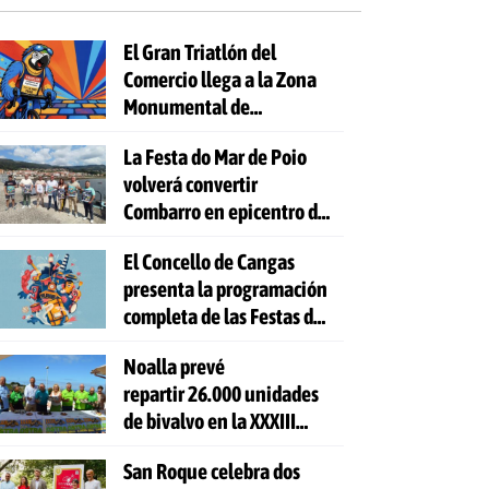
El Gran Triatlón del
Comercio llega a la Zona
Monumental de
Pontevedra
La Festa do Mar de Poio
volverá convertir
Combarro en epicentro de
la cultura marinera
El Concello de Cangas
presenta la programación
completa de las Festas do
Cristo 2026
Noalla prevé
repartir 26.000 unidades
de bivalvo en la XXXIII
Festa da Ostra
San Roque celebra dos