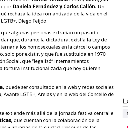
do por
Daniela Fernández y Carlos Callón.
Un
é rechaza la idea romantizada de la vida en el
 LGTB+, Diego Feijóo.
el que algunas personas extrañan un pasado
dar que, durante la dictadura, existía la Ley de
nternar a los homosexuales en la cárcel o campos
, solo por existir, y que fue sustituida en 1970
ón Social, que “legalizó” internamientos
na tortura institucionalizada que hoy quieren
a,
puede ser consultado en la web y redes sociales
 Avante LGTB+, Arelas y en la web del Concello de
L
se extiende más allá de la jornada festiva central e
ticas,
que cuentan con la colaboración de la
es y librerías de la ciudad. Después de las