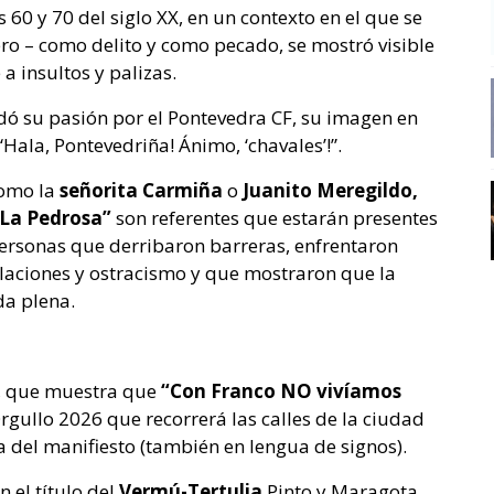
 60 y 70 del siglo XX, en un contexto en el que se
ro – como delito y como pecado, se mostró visible
insultos y palizas.
dó su pasión por el Pontevedra CF, su imagen en
Hala, Pontevedriña! Ánimo, ‘chavales’!”.
omo la
señorita Carmiña
o
Juanito Meregildo,
La Pedrosa”
son referentes que estarán presentes
ersonas que derribaron barreras, enfrentaron
llaciones y ostracismo y que mostraron que la
da plena.
s, que muestra que
“Con Franco NO vivíamos
rgullo 2026 que recorrerá las calles de la ciudad
ra del manifiesto (también en lengua de signos).
 el título del
Vermú-Tertulia
Pinto y Maragota