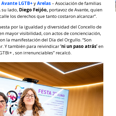
o
Avante LGTB+
y
Arelas
– Asociación de familias
 su lado,
Diego Feijóo,
portavoz de Avante, quien
calle los derechos que tanto costaron alcanzar”.
uesta por la igualdad y diversidad del Concello de
en mayor visibilidad, con actos de concienciación,
n la manifestación del Día del Orgullo. “Son
ar. Y también para reivindicar
‘ni un paso atrás’
en
GTBi+ , son irrenunciables” recalcó.