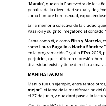
‘Manilo’,
que en la Pontevedra de los años
penalizada la diversidad sexual y de géne
como hombre homosexual, exponiéndose a 
En la memoria colectiva de la ciudad que
Pasarón y su grito, megáfono al contado: “
Gente como él, o como
Elisa y Marcela,
c
como
Laura Bugallo
o
Nacha Sánchez “
en la programación Orgullo PTV+ 2026, p
perjuicios, que sufrieron represión, humi
diversidad existe y tiene derecho a una vi
MANIFESTACIÓN
Manilo fue un ejemplo, entre tantos otro
mejor”,
el lema de la manifestación del O
el 27 de junio, y que dará paso a la lectu
‘Con Franco NO vivíamos mejor’ es también