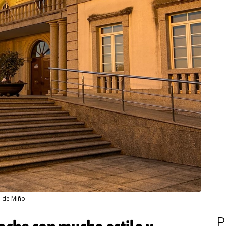
a de Miño
P