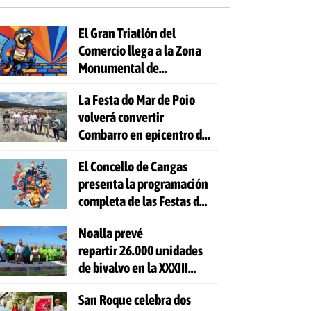
El Gran Triatlón del
Comercio llega a la Zona
Monumental de
Pontevedra
La Festa do Mar de Poio
volverá convertir
Combarro en epicentro de
la cultura marinera
El Concello de Cangas
presenta la programación
completa de las Festas do
Cristo 2026
Noalla prevé
repartir 26.000 unidades
de bivalvo en la XXXIII
Festa da Ostra
San Roque celebra dos