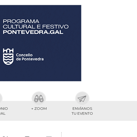
ONIO
+ ZOOM
ENVÍANOS
RAL
TU EVENTO