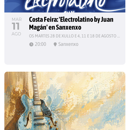
Costa Feira: 'Electrolatino by Juan 
MAR
11
Magán' en Sanxenxo
AGO
OS MARTES 28 DE XULLO E 4, 11 E 18 DE AGOSTO DE 2026
20:00
Sanxenxo