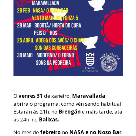
O
venres 31
de xaneiro,
Maravallada
abrirá o programa, como vén sendo habitual.
Estarán ás 21h. no
Breogán
e máis tarde, ata
as 24h. no
Balixas.
No mes de
febreiro
no
NASA e
no Noso
Bar
,