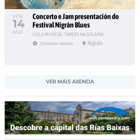
Concerto e Jam presentación do 
VEN
14
Festival Nigrán Blues
AGO
CICLO MUSICAL ‘TARDES NA SOLAINA’
Nigrán
(Consultar: venres)
VER MÁIS AXENDA