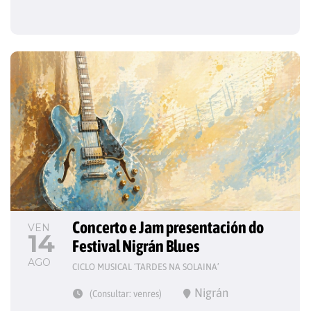
Concerto e Jam presentación do 
VEN
14
Festival Nigrán Blues
AGO
CICLO MUSICAL ‘TARDES NA SOLAINA’
Nigrán
(Consultar: venres)