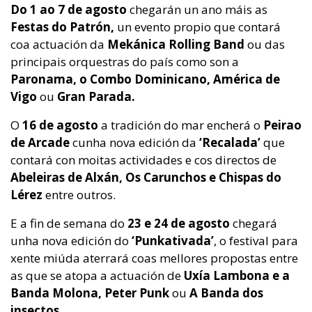
Do 1 ao 7 de agosto
chegarán un ano máis as
Festas do Patrón,
un evento propio que contará
coa actuación da
Mekánica Rolling Band
ou das
principais orquestras do país como son a
Paronama, o Combo Dominicano, América de
Vigo
ou
Gran Parada.
O
16 de agosto
a tradición do mar encherá o
Peirao
de Arcade
cunha nova edición da
‘Recalada’
que
contará con moitas actividades e cos directos de
Abeleiras de Alxán, Os Carunchos e Chispas do
Lérez
entre outros.
E a fin de semana
do
23 e 24 de agosto
chegará
unha nova edición do
‘Punkativada’
, o festival para
xente miúda aterrará coas mellores propostas entre
as que se atopa a actuación de
Uxía Lambona e a
Banda Molona, Peter Punk
ou
A Banda dos
insectos.