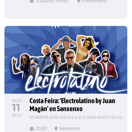
Pontevedra
(Consultar: martes)
Costa Feira: 'Electrolatino by Juan 
MAR
11
Magán' en Sanxenxo
AGO
OS MARTES 28 DE XULLO E 4, 11 E 18 DE AGOSTO DE 2026
20:00
Sanxenxo