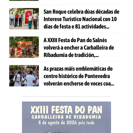
San Roque celebra dúas décadas de
Interese Turístico Nacional con 10
días de festa e 81 actividades
gratuítas
A XXIII Festa do Pan do Salnés
volverá a encher a Carballeira de
Ribadumia de tradición,
gastronomía e actividades para
As prazas máis emblemáticas do
todas as idades
centro histórico de Pontevedra
volverán encherse de voces coa
celebración de 'Aquí Cántase'