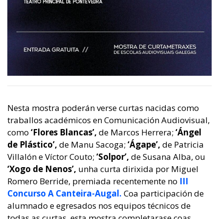
Nesta mostra poderán verse curtas nacidas como
traballos académicos en Comunicación Audiovisual,
como
‘Flores Blancas’,
de Marcos Herrera;
‘Ángel
de Plástico’,
de Manu Sacoga;
‘Ágape’,
de Patricia
Villalón e Víctor Couto;
‘Solpor’,
de Susana Alba, ou
‘Xogo de Nenos’,
unha curta dirixida por Miguel
Romero Berride, premiada recentemente no
III
Concurso A Canteira-Augal.
Coa participación de
alumnado e egresados nos equipos técnicos de
todas as curtas, esta mostra completarase coas