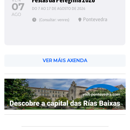
VEN
07
DO 7 AO 17 DE AGOSTO DE 2026
AGO
Pontevedra
(Consultar: venres)
VER MÁIS AXENDA