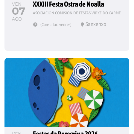
XXXIII Festa Ostra de Noalla
VEN
07
ASOCIACIÓN COMISIÓN DE FESTAS VIRXE DO CARME
AGO
Sanxenxo
(Consultar: venres)
Festas da Peregrina 2026