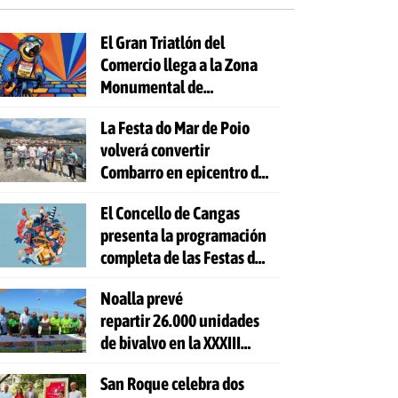
El Gran Triatlón del
Comercio llega a la Zona
Monumental de
Pontevedra
La Festa do Mar de Poio
volverá convertir
Combarro en epicentro de
la cultura marinera
El Concello de Cangas
presenta la programación
completa de las Festas do
Cristo 2026
Noalla prevé
repartir 26.000 unidades
de bivalvo en la XXXIII
Festa da Ostra
San Roque celebra dos