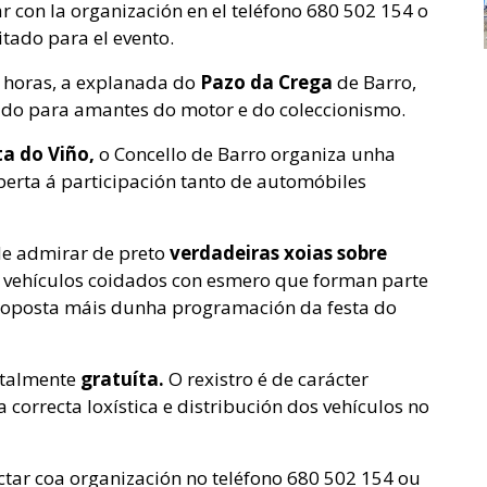
ar con la organización en el teléfono 680 502 154 o
itado para el evento.
 horas, a explanada do
Pazo da Crega
de Barro,
ado para amantes do motor e do coleccionismo.
ta do Viño,
o Concello de Barro organiza unha
berta á participación tanto de automóbiles
de admirar de preto
verdadeiras xoias sobre
e vehículos coidados con esmero que forman parte
proposta máis dunha programación da festa do
otalmente
gratuíta.
O rexistro é de carácter
 correcta loxística e distribución dos vehículos no
actar coa organización no teléfono 680 502 154 ou