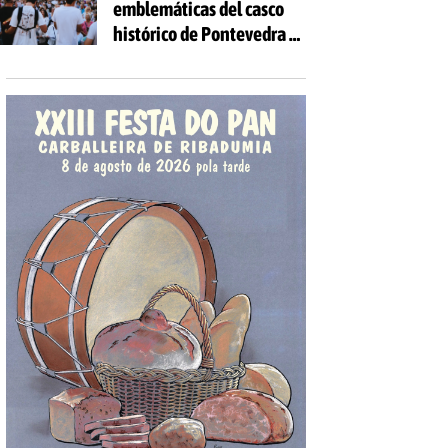
emblemáticas del casco
las edades
histórico de Pontevedra se
volverán a llenar de voces
con la celebración de 'Aquí
Cántase'