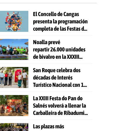
El Concello de Cangas
presenta la programación
completa de las Festas do
Cristo 2026
Noalla prevé
repartir 26.000 unidades
de bivalvo en la XXXIII
Festa da Ostra
San Roque celebra dos
décadas de Interés
Turístico Nacional con 10
días de fiesta y 81
La XXIII Festa do Pan do
actividades gratuitas
Salnés volverá a llenar la
Carballeira de Ribadumia
de tradición, gastronomía
Las plazas más
y actividades para todas