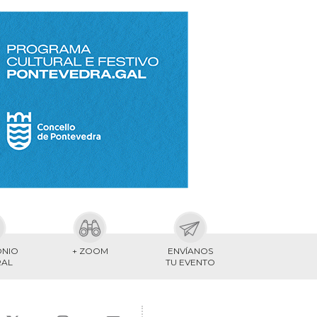
ONIO
+ ZOOM
ENVÍANOS
RAL
TU EVENTO