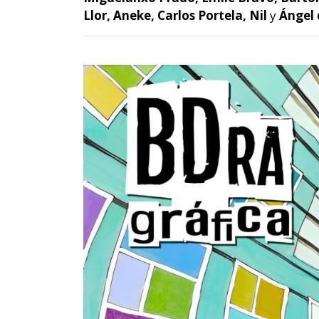
Llor, Aneke, Carlos Portela, Nil
y
Ángel d