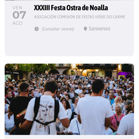
XXXIII Festa Ostra de Noalla
VEN
07
ASOCIACIÓN COMISIÓN DE FESTAS VIRXE DO CARME
AGO
Sanxenxo
(Consultar: venres)