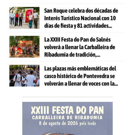
San Roque celebra dos décadas de
Interés Turístico Nacional con 10
días de fiesta y 81 actividades
gratuitas
La XXIII Festa do Pan do Salnés
volverá a llenar la Carballeira de
Ribadumia de tradición,
gastronomía y actividades para
Las plazas más emblemáticas del
todas las edades
casco histórico de Pontevedra se
volverán a llenar de voces con la
celebración de 'Aquí Cántase'