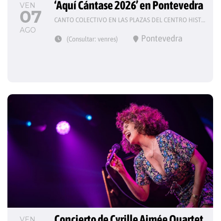
‘Aquí Cántase 2026’ en Pontevedra
VEN
07
CANTO COLECTIVO EN LAS PLAZAS DEL CENTRO HISTÓRICO
AGO
Pontevedra
(Consultar: venres)
Concierto de Cyrille Aimée Quartet 
VEN