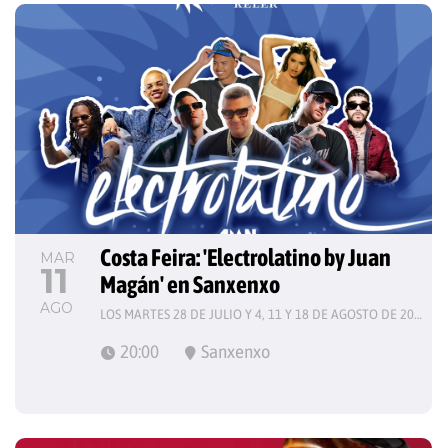
Costa Feira: 'Electrolatino by Juan 
MAR
11
Magán' en Sanxenxo
AGO
LOS MARTES 28 DE JULIO Y 4, 11 Y 18 DE AGOSTO DE 2026
20:00
Sanxenxo