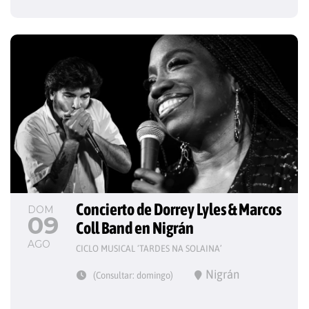
Concierto de Dorrey Lyles & Marcos 
DOM
09
Coll Band en Nigrán
AGO
CICLO MUSICAL ‘TARDES NA SOLAINA’
Nigrán
(Consultar: domingo)