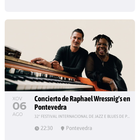
Concierto de Raphael Wressnig's en 
XOV
06
Pontevedra
AGO
32º FESTIVAL INTERNACIONAL DE JAZZ E BLUES DE PONTEVEDRA
22:30
Pontevedra