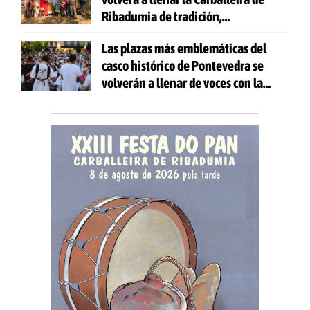
Ribadumia de tradición,
gastronomía y actividades para
Las plazas más emblemáticas del
todas las edades
casco histórico de Pontevedra se
volverán a llenar de voces con la
celebración de 'Aquí Cántase'