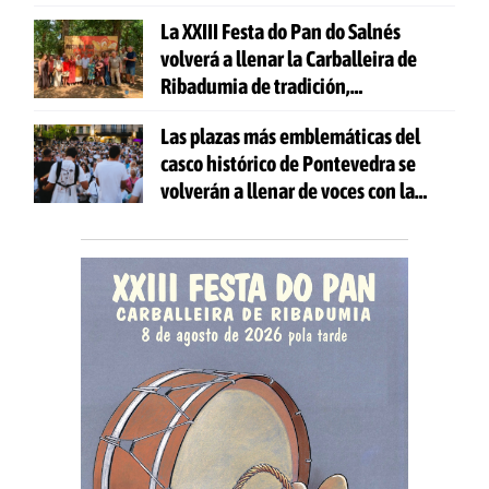
gratuitas
La XXIII Festa do Pan do Salnés
volverá a llenar la Carballeira de
Ribadumia de tradición,
gastronomía y actividades para
Las plazas más emblemáticas del
todas las edades
casco histórico de Pontevedra se
volverán a llenar de voces con la
celebración de 'Aquí Cántase'