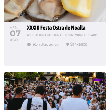
XXXIII Festa Ostra de Noalla
VEN
07
ASOCIACIÓN COMISIÓN DE FESTAS VIRXE DO CARME
AGO
Sanxenxo
(Consultar: venres)